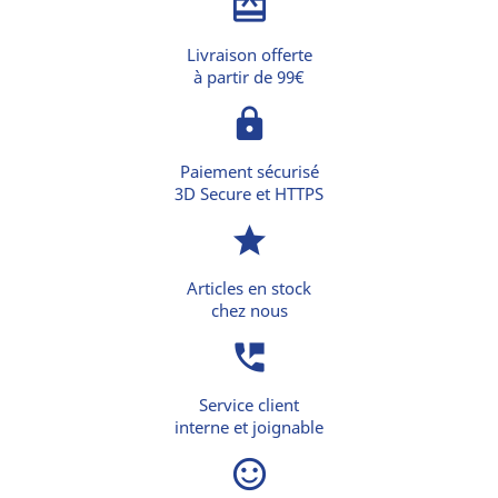
card_giftcard
Livraison offerte
à partir de 99€
lock
Paiement sécurisé
3D Secure et HTTPS
star
Articles en stock
chez nous
perm_phone_msg
Service client
interne et joignable
sentiment_satisfied_alt