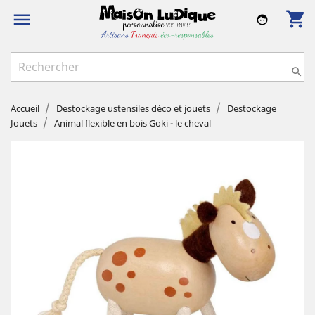
shopping_cart

face

Accueil
Destockage ustensiles déco et jouets
Destockage
Jouets
Animal flexible en bois Goki - le cheval