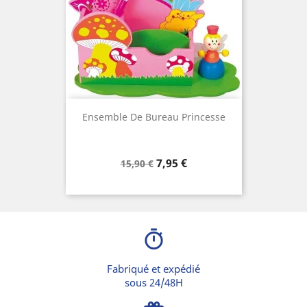
Ensemble De Bureau Princesse
Prix
Prix
7,95 €
15,90 €
de
base
timer
Fabriqué et expédié
sous 24/48H