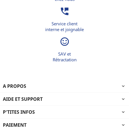
perm_phone_msg
Service client
interne et joignable
sentiment_satisfied_alt
SAV et
Rétractation
A PROPOS

AIDE ET SUPPORT

P’TITES INFOS

PAIEMENT
