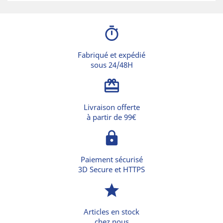
timer
Fabriqué et expédié
sous 24/48H
card_giftcard
Livraison offerte
à partir de 99€
lock
Paiement sécurisé
3D Secure et HTTPS
star
Articles en stock
chez nous