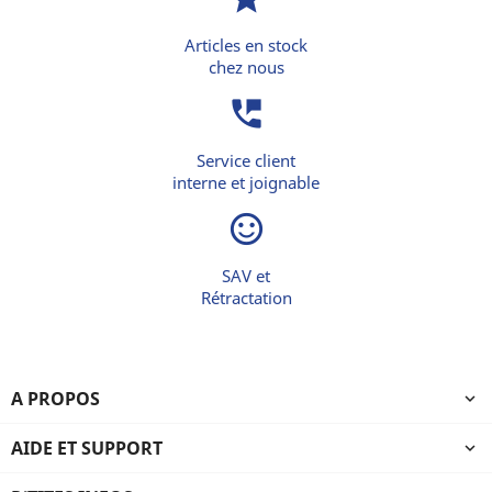
Articles en stock
chez nous
perm_phone_msg
Service client
interne et joignable
sentiment_satisfied_alt
SAV et
Rétractation
A PROPOS

AIDE ET SUPPORT
