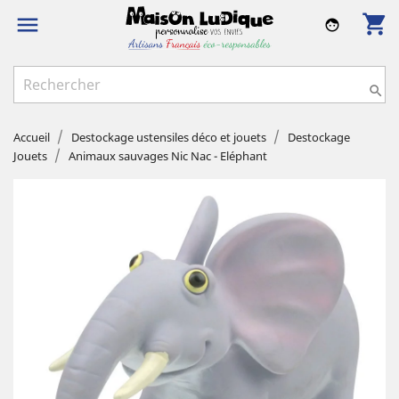
shopping_cart

face

Accueil
Destockage ustensiles déco et jouets
Destockage
Jouets
Animaux sauvages Nic Nac - Eléphant