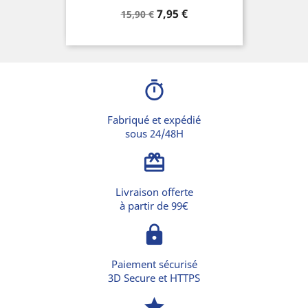
Prix
Prix
7,95 €
15,90 €
de
base
timer
Fabriqué et expédié
sous 24/48H
card_giftcard
Livraison offerte
à partir de 99€
lock
Paiement sécurisé
3D Secure et HTTPS
star