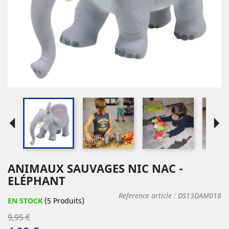
arrow_left
arrow_right
ANIMAUX SAUVAGES NIC NAC -
ELÉPHANT
Reference article :
DS13DAM018
EN STOCK
(5 Produits)
9,95 €