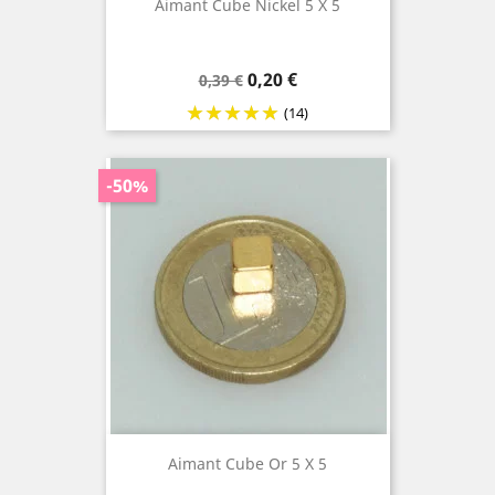
Aimant Cube Nickel 5 X 5
Prix
Prix
0,20 €
0,39 €
de
(14)
base
-50%
Aimant Cube Or 5 X 5