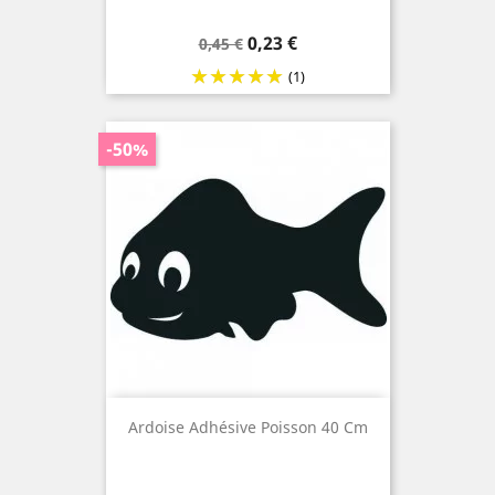
Prix
Prix
0,23 €
0,45 €
de
(1)
base
-50%
Ardoise Adhésive Poisson 40 Cm