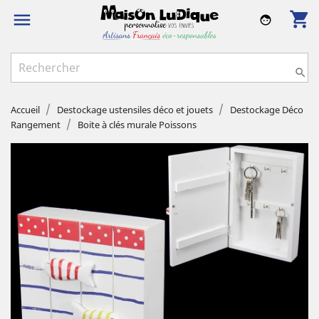
shopping_cart

face

Accueil
Destockage ustensiles déco et jouets
Destockage Déco
Rangement
Boite à clés murale Poissons