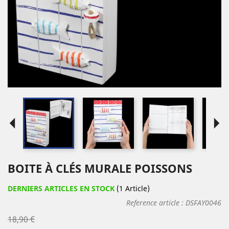
arrow_left
arrow_right
BOITE À CLÉS MURALE POISSONS
DERNIERS ARTICLES EN STOCK
(1 Article)
Reference article :
DSFAY0046
18,90 €