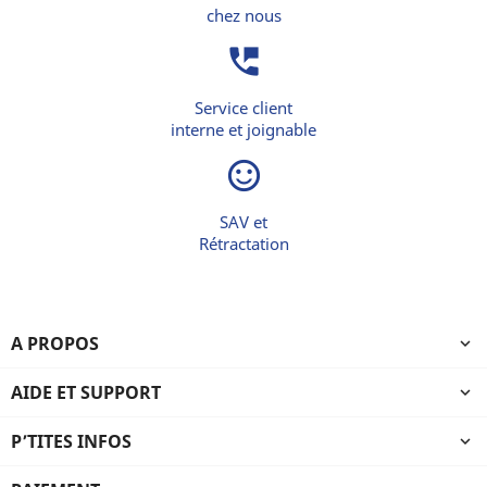
chez nous
perm_phone_msg
Service client
interne et joignable
sentiment_satisfied_alt
SAV et
Rétractation
A PROPOS

AIDE ET SUPPORT

P’TITES INFOS
