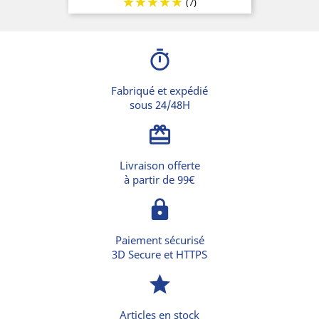
(7)
base
timer
Fabriqué et expédié
sous 24/48H
card_giftcard
Livraison offerte
à partir de 99€
lock
Paiement sécurisé
3D Secure et HTTPS
star
Articles en stock