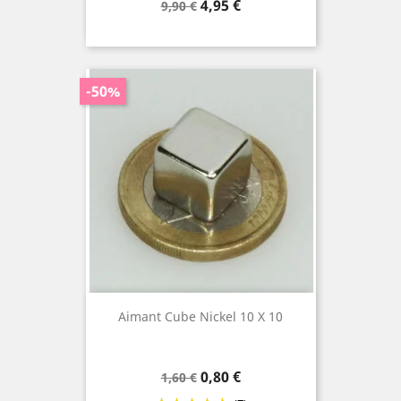
Prix
Prix
4,95 €
9,90 €
de
base
-50%
Aimant Cube Nickel 10 X 10
Prix
Prix
0,80 €
1,60 €
de