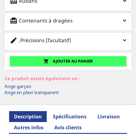
Rubans
Contenants à dragées
.Précisions (facultatif)
AJOUTER AU PANIER
shopping_cart
Ce produit existe également en :
Ange garçon
Ange en plexi transparent
Description
Spécifications
Livraison
Autres infos
Avis clients