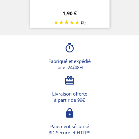
Prix
1,90 €
(2)
timer
Fabriqué et expédié
sous 24/48H
card_giftcard
Livraison offerte
à partir de 99€
lock
Paiement sécurisé
3D Secure et HTTPS