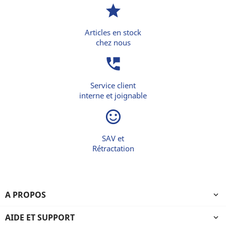
star
Articles en stock
chez nous
perm_phone_msg
Service client
interne et joignable
sentiment_satisfied_alt
SAV et
Rétractation
A PROPOS

AIDE ET SUPPORT
