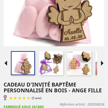
arrow_left
arrow_right
CADEAU D'INVITÉ BAPTÊME
PERSONNALISÉ EN BOIS - ANGE FILLE
Reference article :
DSDIS0038
FABRIQUÉ SOUS 24/48H