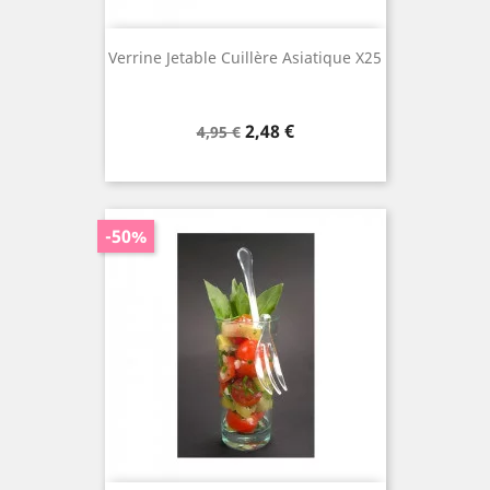
Verrine Jetable Cuillère Asiatique X25
Prix
Prix
2,48 €
4,95 €
de
base
-50%