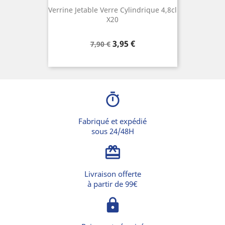
Verrine Jetable Verre Cylindrique 4,8cl
X20
Prix
Prix
3,95 €
7,90 €
de
base
timer
Fabriqué et expédié
sous 24/48H
card_giftcard
Livraison offerte
à partir de 99€
lock