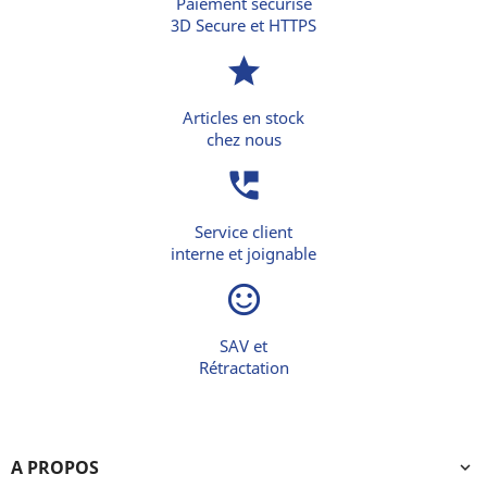
Paiement sécurisé
3D Secure et HTTPS
star
Articles en stock
chez nous
perm_phone_msg
Service client
interne et joignable
sentiment_satisfied_alt
SAV et
Rétractation
A PROPOS
