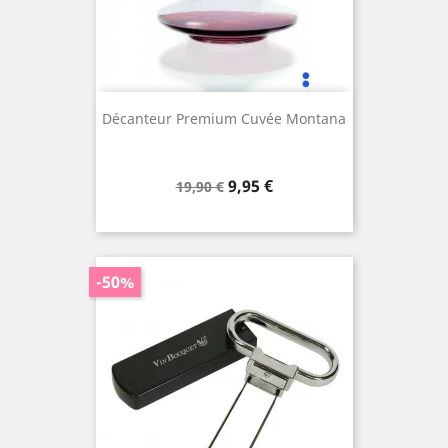
Décanteur Premium Cuvée Montana
Prix
Prix
9,95 €
19,90 €
de
base
-50%