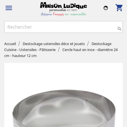
shopping_cart

face

Accueil
Destockage ustensiles déco et jouets
Destockage
Cuisine - Ustensiles - Pâtisserie
Cercle haut en inox - diamètre 24
cm - hauteur 12 cm