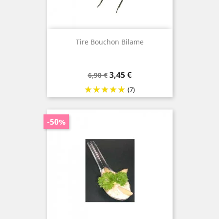
Tire Bouchon Bilame
Prix
Prix
3,45 €
6,90 €
de
(7)
base
-50%