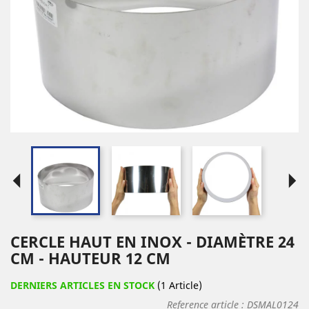
arrow_left
arrow_right
CERCLE HAUT EN INOX - DIAMÈTRE 24
CM - HAUTEUR 12 CM
DERNIERS ARTICLES EN STOCK
(1 Article)
Reference article :
DSMAL0124