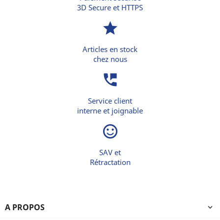
3D Secure et HTTPS
star
Articles en stock
chez nous
perm_phone_msg
Service client
interne et joignable
sentiment_satisfied_alt
SAV et
Rétractation
A PROPOS
