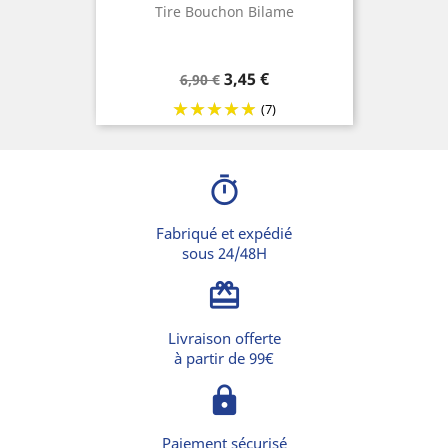
Tire Bouchon Bilame
Prix
Prix
3,45 €
6,90 €
de
(7)
base
timer
Fabriqué et expédié
sous 24/48H
card_giftcard
Livraison offerte
à partir de 99€
lock
Paiement sécurisé