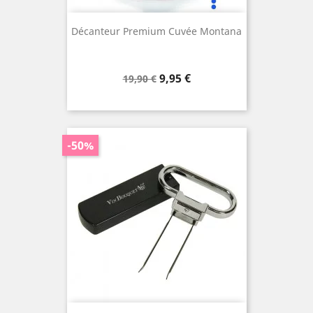
Décanteur Premium Cuvée Montana
Prix
Prix
9,95 €
19,90 €
de
base
-50%