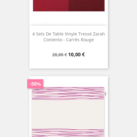
4 Sets De Table Vinyle Tressé Zarah
Contento - Carrés Rouge
Prix
Prix
10,00 €
20,00 €
de
base
-50%