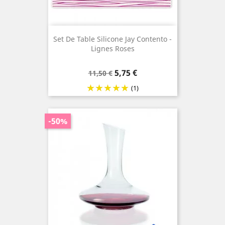
Set De Table Silicone Jay Contento -
Lignes Roses
Prix
Prix
5,75 €
11,50 €
de
(1)
base
-50%