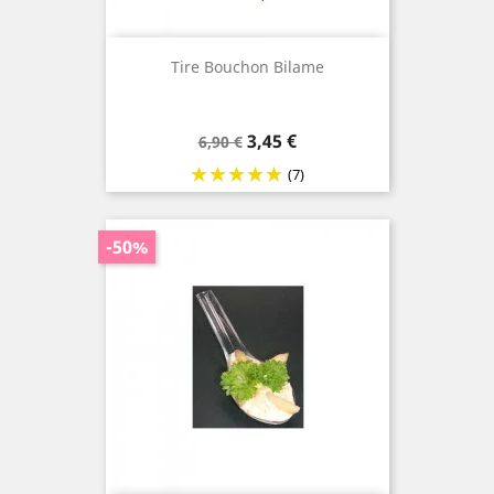
Tire Bouchon Bilame
Prix
Prix
3,45 €
6,90 €
de
(7)
base
-50%