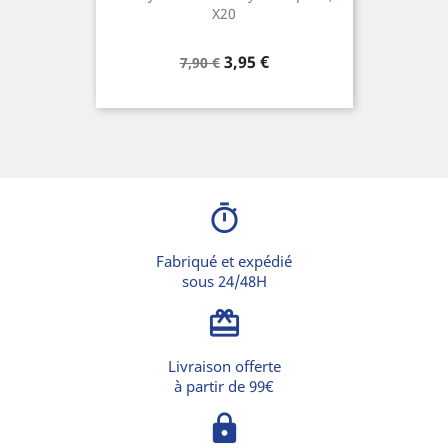
X20
Prix
Prix
3,95 €
7,90 €
de
base
timer
Fabriqué et expédié
sous 24/48H
card_giftcard
Livraison offerte
à partir de 99€
lock