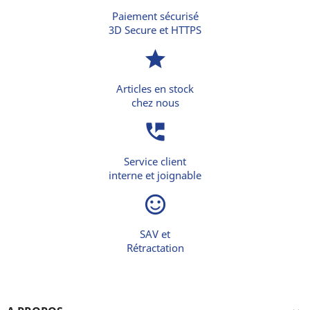
Paiement sécurisé
3D Secure et HTTPS
star
Articles en stock
chez nous
perm_phone_msg
Service client
interne et joignable
sentiment_satisfied_alt
SAV et
Rétractation