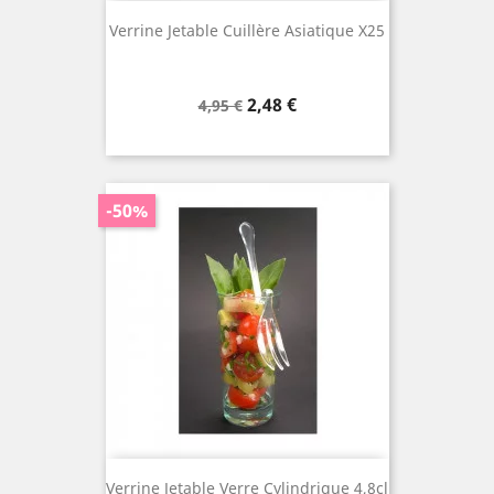
Verrine Jetable Cuillère Asiatique X25
Prix
Prix
2,48 €
4,95 €
de
base
-50%
Verrine Jetable Verre Cylindrique 4,8cl