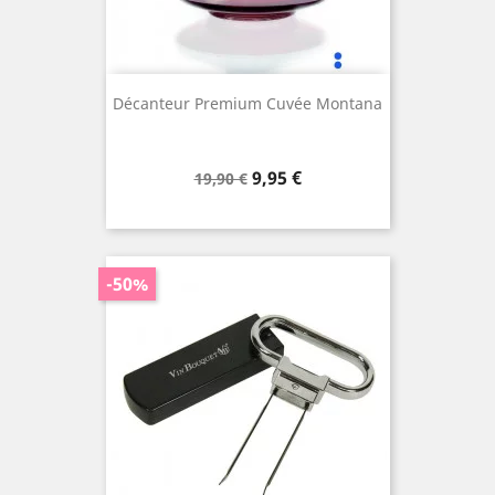
Décanteur Premium Cuvée Montana
Prix
Prix
9,95 €
19,90 €
de
base
-50%