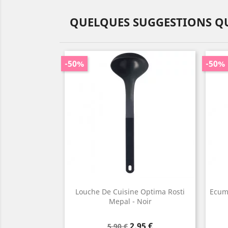
QUELQUES SUGGESTIONS QU
-50%
-50%
Louche De Cuisine Optima Rosti
Ecumo
Mepal - Noir
Prix
Prix
2,95 €
5,90 €