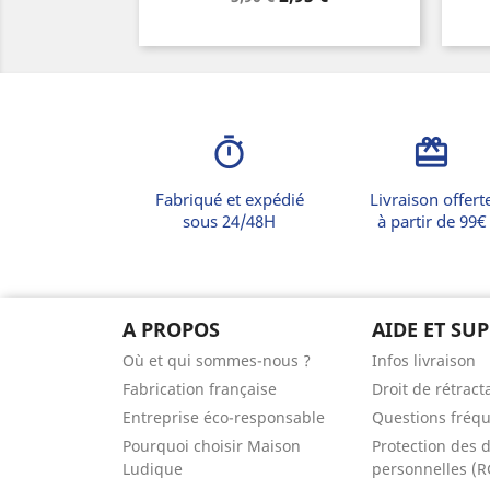
de
base
timer
card_giftcard
Fabriqué et expédié
Livraison offert
sous 24/48H
à partir de 99€
A PROPOS
AIDE ET SU
Où et qui sommes-nous ?
Infos livraison
Fabrication française
Droit de rétract
Entreprise éco-responsable
Questions fréq
Pourquoi choisir Maison
Protection des 
Ludique
personnelles (