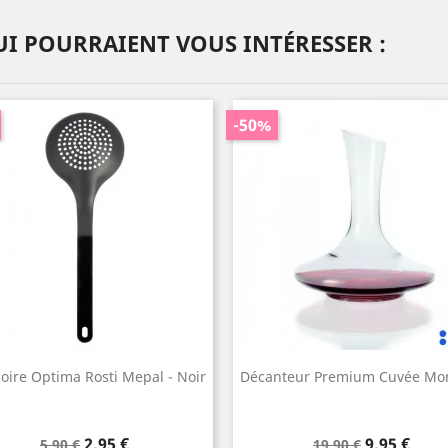
I POURRAIENT VOUS INTÉRESSER :
-50%
ire Optima Rosti Mepal - Noir
Décanteur Premium Cuvée Mo
Prix
Prix
Prix
Prix
2,95 €
9,95 €
5,90 €
19,90 €