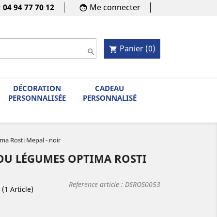
:
04 94 77 70 12
Me connecter
face
Panier
(0)
shopping_cart

DÉCORATION
CADEAU
PERSONNALISÉE
PERSONNALISÉ
ma Rosti Mepal - noir
 OU LÉGUMES OPTIMA ROSTI
Reference article :
DSROS0053
(1 Article)