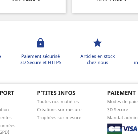
de
de
base
base
lock
star
e
Paiement sécurisé
Articles en stock
3D Secure et HTTPS
chez nous
in
PPORT
P’TITES INFOS
PAIEMENT
Toutes nos matières
Modes de pai
ation
Créations sur mesure
3D Secure
uentes
Trophées sur mesure
Mandat admini
données
RGPD)