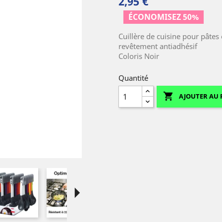
2,95 €
ÉCONOMISEZ 50%
Cuillère de cuisine pour pâtes
revêtement antiadhésif
Coloris Noir
Quantité

AJOUTER AU 
arrow_right