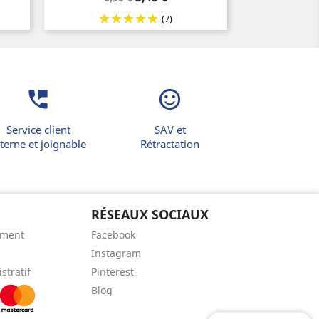
de
(7)
base
perm_phone_msg
sentiment_satisfied_alt
Service client
SAV et
terne et joignable
Rétractation
RÉSEAUX SOCIAUX
ement
Facebook
Instagram
stratif
Pinterest
Blog