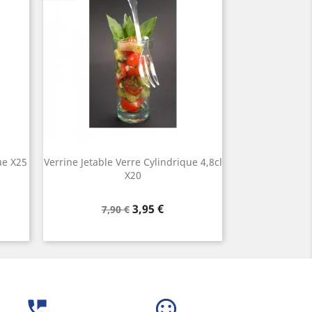
ue X25
Verrine Jetable Verre Cylindrique 4,8cl
X20
Prix
Prix
3,95 €
7,90 €
de
base
perm_phone_msg
sentiment_satisfied_alt