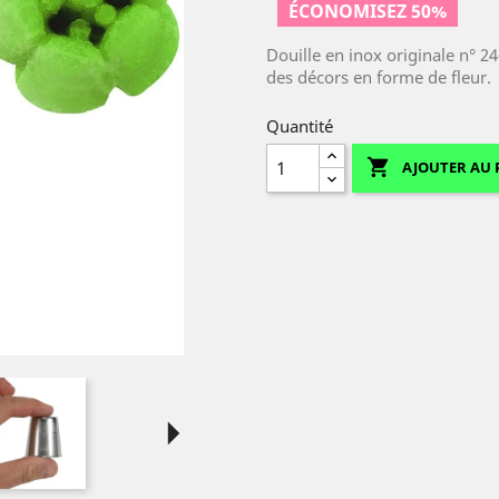
ÉCONOMISEZ 50%
Douille en inox originale n° 
des décors en forme de fleur.
Quantité

AJOUTER AU 
arrow_right