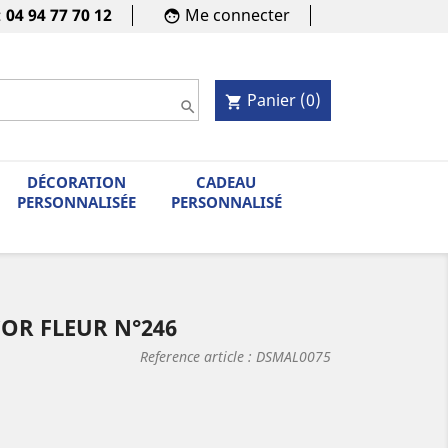
:
04 94 77 70 12
Me connecter
face
Panier
(0)
shopping_cart

DÉCORATION
CADEAU
PERSONNALISÉE
PERSONNALISÉ
OR FLEUR N°246
Reference article :
DSMAL0075