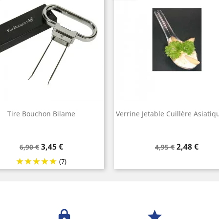
Tire Bouchon Bilame
Verrine Jetable Cuillère Asiatiq
Prix
Prix
Prix
Prix
3,45 €
2,48 €
6,90 €
4,95 €
de
de
(7)
base
base
lock
star