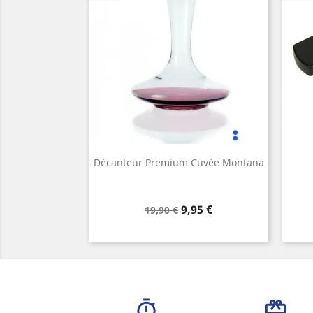
Décanteur Premium Cuvée Montana
Prix
Prix
9,95 €
19,90 €
de
base
timer
card_giftcard