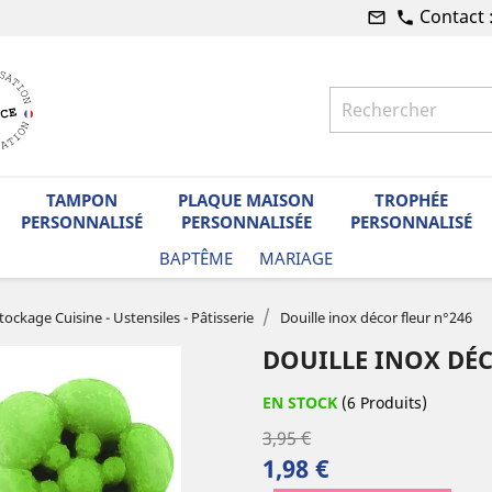
Contact 
mail_outline
phone
TAMPON
PLAQUE MAISON
TROPHÉE
PERSONNALISÉ
PERSONNALISÉE
PERSONNALISÉ
BAPTÊME
MARIAGE
tockage Cuisine - Ustensiles - Pâtisserie
Douille inox décor fleur n°246
DOUILLE INOX DÉC
EN STOCK
(6 Produits)
3,95 €
1,98 €