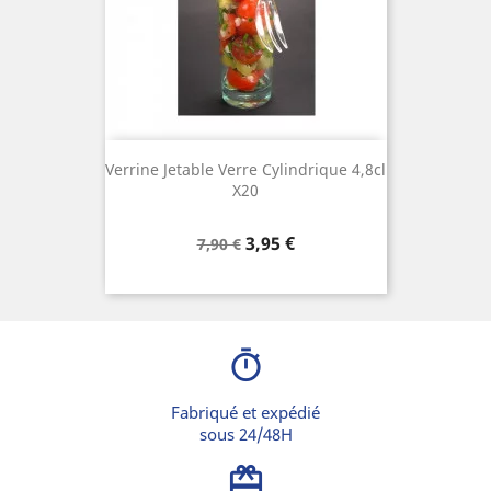
Verrine Jetable Verre Cylindrique 4,8cl
X20
Prix
Prix
3,95 €
7,90 €
de
base
timer
Fabriqué et expédié
sous 24/48H
card_giftcard