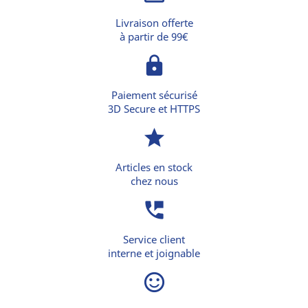
Livraison offerte
à partir de 99€
lock
Paiement sécurisé
3D Secure et HTTPS
star
Articles en stock
chez nous
perm_phone_msg
Service client
interne et joignable
sentiment_satisfied_alt