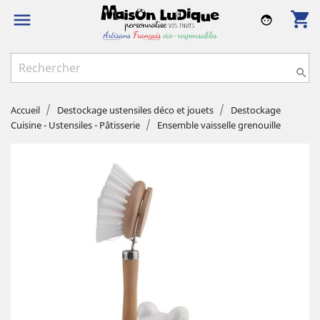
shopping_cart

face

Accueil
Destockage ustensiles déco et jouets
Destockage
Cuisine - Ustensiles - Pâtisserie
Ensemble vaisselle grenouille