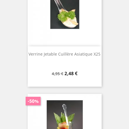
Verrine Jetable Cuillère Asiatique X25
Prix
Prix
2,48 €
4,95 €
de
base
-50%