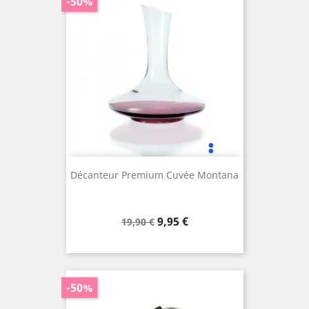
-50%
Décanteur Premium Cuvée Montana
Prix
Prix
9,95 €
19,90 €
de
base
-50%