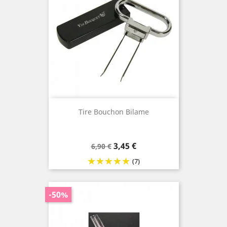
Tire Bouchon Bilame
Prix
Prix
3,45 €
6,90 €
de
(7)
base
-50%