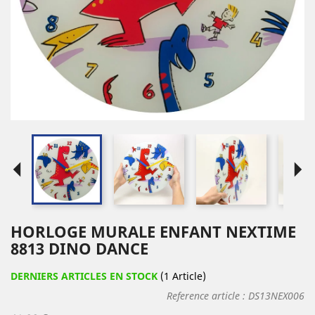
arrow_left
arrow_right
HORLOGE MURALE ENFANT NEXTIME
8813 DINO DANCE
DERNIERS ARTICLES EN STOCK
(1 Article)
Reference article :
DS13NEX006