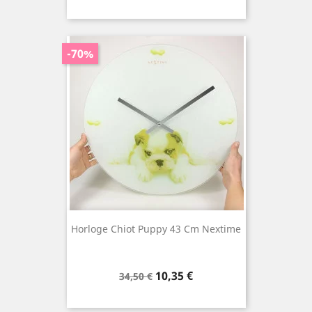
de
base
-70%
Horloge Chiot Puppy 43 Cm Nextime
Prix
Prix
10,35 €
34,50 €
de
base