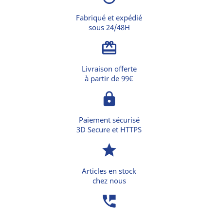
Fabriqué et expédié
sous 24/48H
card_giftcard
Livraison offerte
à partir de 99€
lock
Paiement sécurisé
3D Secure et HTTPS
star
Articles en stock
chez nous
perm_phone_msg