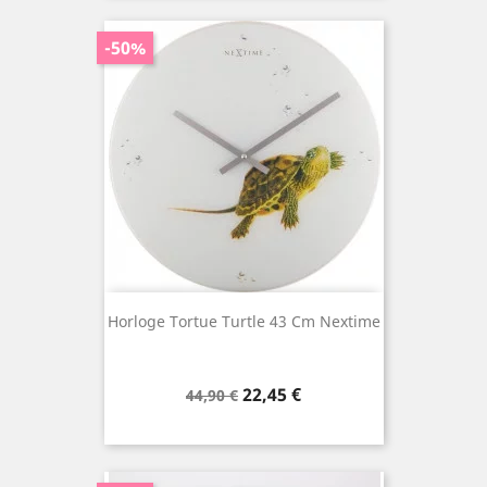
-50%
Horloge Tortue Turtle 43 Cm Nextime
Prix
Prix
22,45 €
44,90 €
de
base