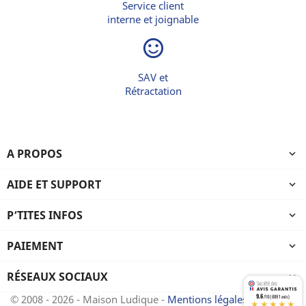
Service client
interne et joignable
sentiment_satisfied_alt
SAV et
Rétractation
A PROPOS

AIDE ET SUPPORT

P’TITES INFOS

PAIEMENT

RÉSEAUX SOCIAUX

9.6
© 2008 - 2026 - Maison Ludique -
Mentions légales
-
CGV
/10 (6891 avis)
★★★★★