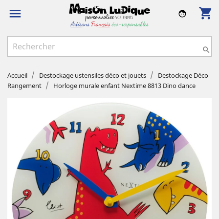
shopping_cart

face

Accueil
Destockage ustensiles déco et jouets
Destockage Déco
Rangement
Horloge murale enfant Nextime 8813 Dino dance