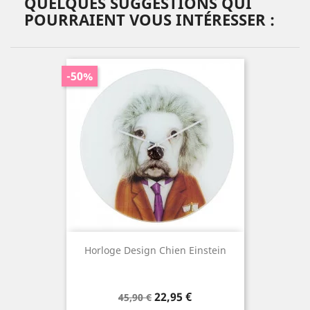
QUELQUES SUGGESTIONS QUI
POURRAIENT VOUS INTÉRESSER :
-50%
Horloge Design Chien Einstein
Prix
Prix
22,95 €
45,90 €