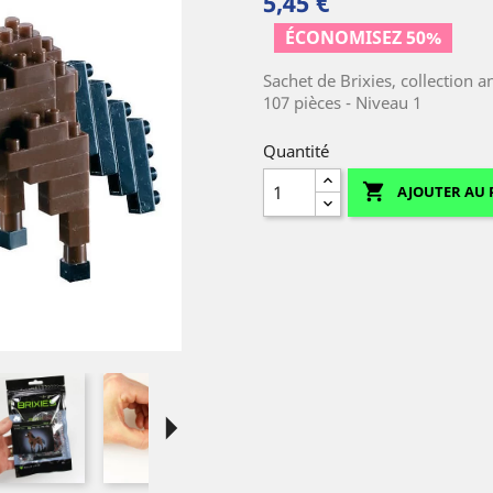
5,45 €
ÉCONOMISEZ 50%
Sachet de Brixies, collection a
107 pièces - Niveau 1
Quantité

AJOUTER AU 
arrow_right