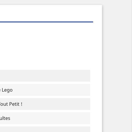
e Lego
ut Petit !
ultes