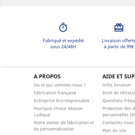
timer
card_giftcard
Fabriqué et expédié
Livraison offert
sous 24/48H
à partir de 99€
A PROPOS
AIDE ET SU
Où et qui sommes-nous ?
Infos livraison
Fabrication française
Droit de rétract
Entreprise éco-responsable
Questions fréq
Pourquoi choisir Maison
Protection des 
Ludique
personnelles (
Notre atelier de fabrication et
Contactez-nous
de personnalisation
Plan du site