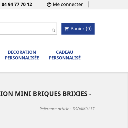
:
04 94 77 70 12
Me connecter
face
Panier
(0)
shopping_cart

DÉCORATION
CADEAU
PERSONNALISÉE
PERSONNALISÉ
ION MINI BRIQUES BRIXIES -
Reference article :
DSDAM0117