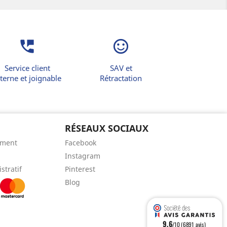
perm_phone_msg
sentiment_satisfied_alt
Service client
SAV et
terne et joignable
Rétractation
RÉSEAUX SOCIAUX
ement
Facebook
Instagram
stratif
Pinterest
Blog
9.6
/10 (6891 avis)