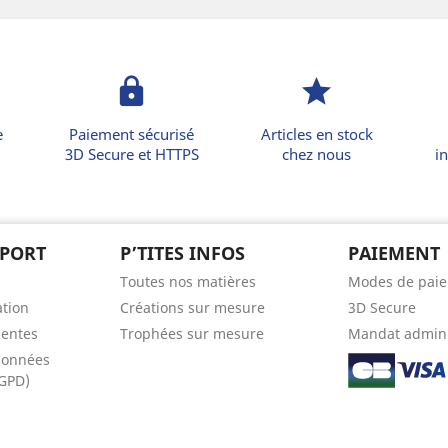
lock
star
e
Paiement sécurisé
Articles en stock
3D Secure et HTTPS
chez nous
in
PPORT
P’TITES INFOS
PAIEMENT
Toutes nos matières
Modes de pai
ation
Créations sur mesure
3D Secure
uentes
Trophées sur mesure
Mandat admini
données
RGPD)