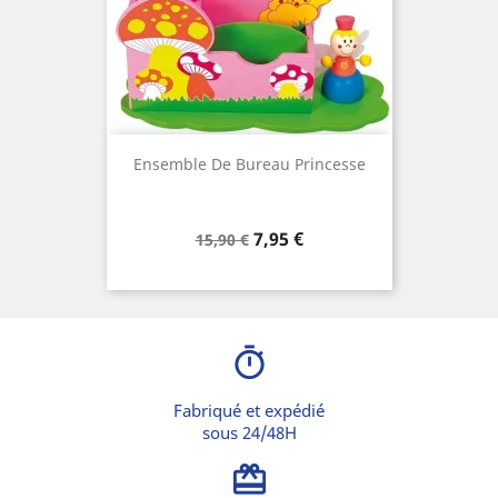
Ensemble De Bureau Princesse
Prix
Prix
7,95 €
15,90 €
de
base
timer
Fabriqué et expédié
sous 24/48H
card_giftcard