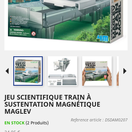
arrow_left
arrow_right
JEU SCIENTIFIQUE TRAIN À
SUSTENTATION MAGNÉTIQUE
MAGLEV
Reference article :
DSDAM0207
EN STOCK
(2 Produits)