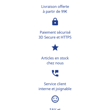
Livraison offerte
à partir de 99€
lock
Paiement sécurisé
3D Secure et HTTPS
star
Articles en stock
chez nous
perm_phone_msg
Service client
interne et joignable
sentiment_satisfied_alt
SAV et