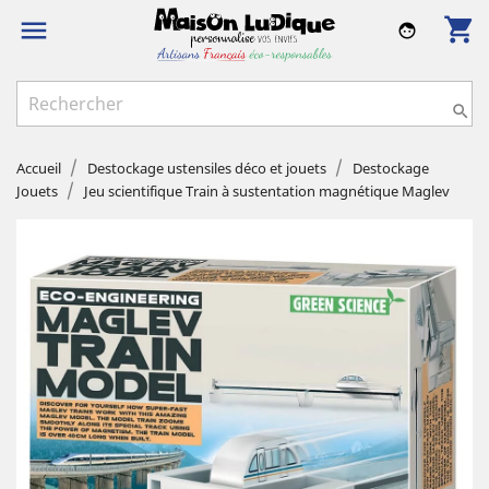
shopping_cart

face

Accueil
Destockage ustensiles déco et jouets
Destockage
Jouets
Jeu scientifique Train à sustentation magnétique Maglev