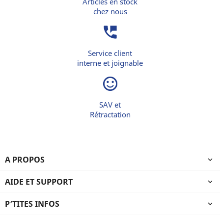
Articles en stock
chez nous
perm_phone_msg
Service client
interne et joignable
sentiment_satisfied_alt
SAV et
Rétractation
A PROPOS

AIDE ET SUPPORT

P’TITES INFOS
