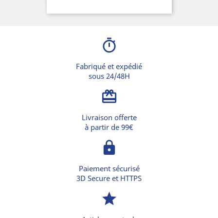
timer
Fabriqué et expédié
sous 24/48H
card_giftcard
Livraison offerte
à partir de 99€
lock
Paiement sécurisé
3D Secure et HTTPS
star