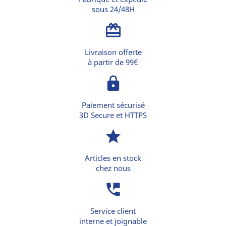
sous 24/48H
card_giftcard
Livraison offerte
à partir de 99€
lock
Paiement sécurisé
3D Secure et HTTPS
star
Articles en stock
chez nous
perm_phone_msg
Service client
interne et joignable