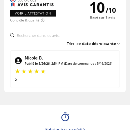
10
/
10
VOIR L'ATTESTATION
Basé sur 1 avis
Contrôle & qualité
Trier par
date décroissante
Nicole B.
Publié le 5/26/26, 2:54 PM
(Date de commande : 5/16/2026)
5
timer
Fabriqué et expédié