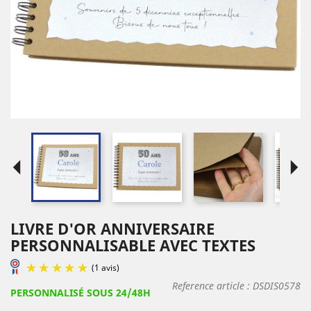
arrow_left
arrow_right
LIVRE D'OR ANNIVERSAIRE
PERSONNALISABLE AVEC TEXTES
Reference article :
DSDIS0578
PERSONNALISÉ SOUS 24/48H