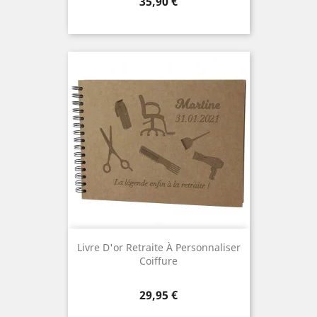
Prix
35,90 €
Livre D'or Retraite À Personnaliser
Coiffure
Prix
29,95 €