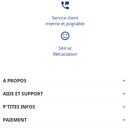
perm_phone_msg
Service client
interne et joignable
sentiment_satisfied_alt
SAV et
Rétractation
A PROPOS

AIDE ET SUPPORT

P’TITES INFOS

PAIEMENT
