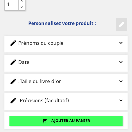
Personnalisez votre produit :
Prénoms du couple
Date
.Taille du livre d'or
.Précisions (facultatif)
AJOUTER AU PANIER
shopping_cart