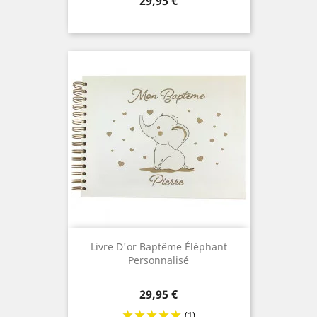
29,95 €
Livre D'or Baptême Éléphant
Personnalisé
Prix
29,95 €
(1)