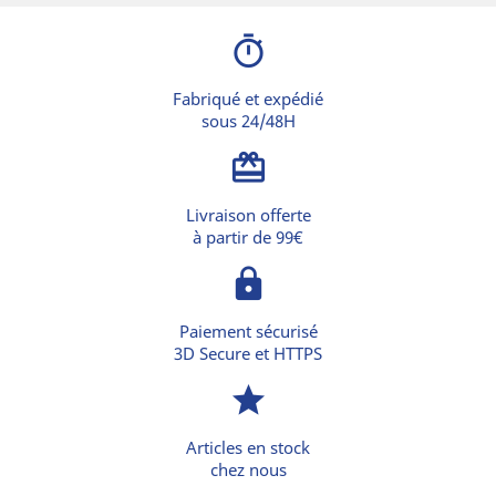
timer
Fabriqué et expédié
sous 24/48H
card_giftcard
Livraison offerte
à partir de 99€
lock
Paiement sécurisé
3D Secure et HTTPS
star
Articles en stock
chez nous