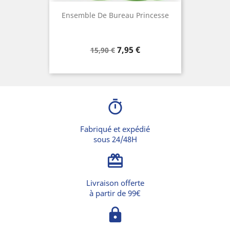
Ensemble De Bureau Princesse
Prix
Prix
7,95 €
15,90 €
de
base
timer
Fabriqué et expédié
sous 24/48H
card_giftcard
Livraison offerte
à partir de 99€
lock