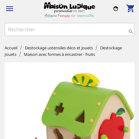
shopping_cart

face

Accueil
Destockage ustensiles déco et jouets
Destockage
Jouets
Maison avec formes à encastrer - fruits