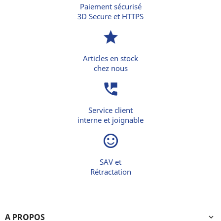
Paiement sécurisé
3D Secure et HTTPS
star
Articles en stock
chez nous
perm_phone_msg
Service client
interne et joignable
sentiment_satisfied_alt
SAV et
Rétractation
A PROPOS
