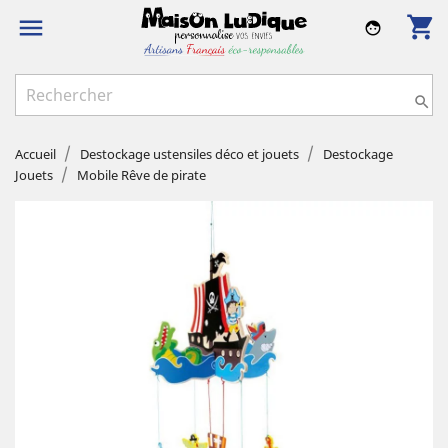
shopping_cart

face

Accueil
Destockage ustensiles déco et jouets
Destockage
Jouets
Mobile Rêve de pirate