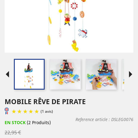
arrow_left
arrow_right
MOBILE RÊVE DE PIRATE
Reference article :
DSLEG0076
EN STOCK
(2 Produits)
22,95 €