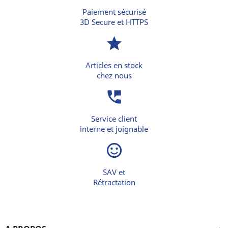
Paiement sécurisé
3D Secure et HTTPS
star
Articles en stock
chez nous
perm_phone_msg
Service client
interne et joignable
sentiment_satisfied_alt
SAV et
Rétractation