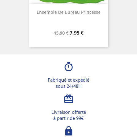
Ensemble De Bureau Princesse
Prix
Prix
7,95 €
15,90 €
de
base
timer
Fabriqué et expédié
sous 24/48H
card_giftcard
Livraison offerte
à partir de 99€
lock