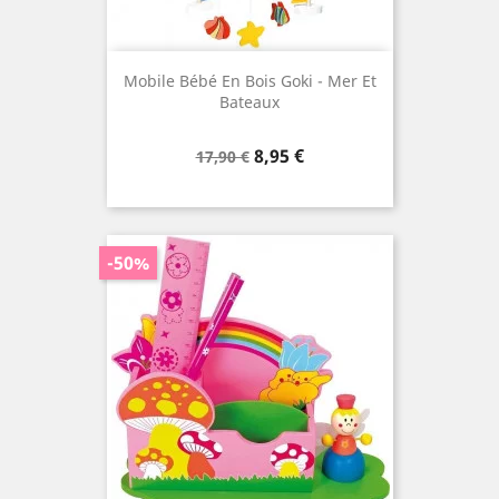
Mobile Bébé En Bois Goki - Mer Et
Bateaux
Prix
Prix
8,95 €
17,90 €
de
base
-50%