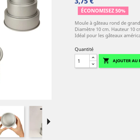
3,75 €
ÉCONOMISEZ 50%
Moule à gâteau rond de grand
Diamètre 10 cm. Hauteur 10 c
Idéal pour les gâteaux américa
Quantité

AJOUTER AU 
arrow_right