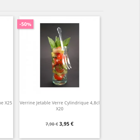
-50%
ue X25
Verrine Jetable Verre Cylindrique 4,8cl
X20
Prix
Prix
3,95 €
7,90 €
de
base