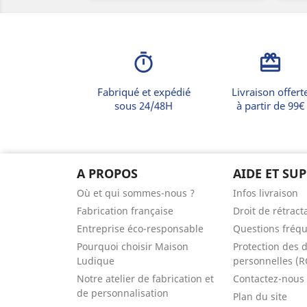
timer
card_giftcard
Fabriqué et expédié
Livraison offert
sous 24/48H
à partir de 99€
A PROPOS
AIDE ET SU
Où et qui sommes-nous ?
Infos livraison
Fabrication française
Droit de rétract
Entreprise éco-responsable
Questions fréq
Pourquoi choisir Maison
Protection des 
Ludique
personnelles (
Notre atelier de fabrication et
Contactez-nous
de personnalisation
Plan du site