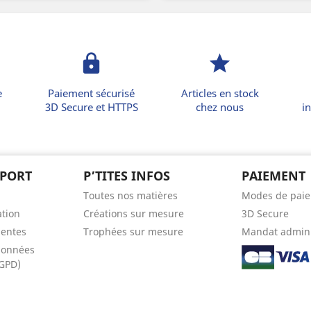
lock
star
e
Paiement sécurisé
Articles en stock
3D Secure et HTTPS
chez nous
in
PPORT
P’TITES INFOS
PAIEMENT
Toutes nos matières
Modes de pai
ation
Créations sur mesure
3D Secure
uentes
Trophées sur mesure
Mandat admini
données
RGPD)