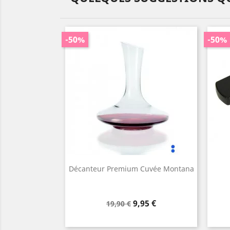
-50%
-50%
Décanteur Premium Cuvée Montana
Prix
Prix
9,95 €
19,90 €
de
base