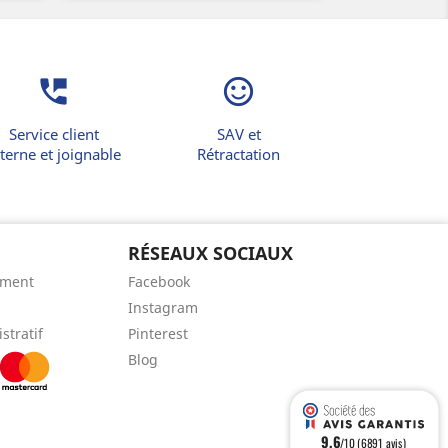
perm_phone_msg
sentiment_satisfied_alt
Service client
SAV et
terne et joignable
Rétractation
RÉSEAUX SOCIAUX
ement
Facebook
Instagram
stratif
Pinterest
Blog
9.6
/10 (6891 avis)