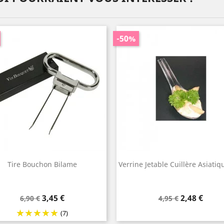
-50%
Tire Bouchon Bilame
Verrine Jetable Cuillère Asiatiq
Prix
Prix
Prix
Prix
3,45 €
2,48 €
6,90 €
4,95 €
de
de
(7)
base
base