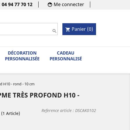
:
04 94 77 70 12
Me connecter
face
Panier
(0)
shopping_cart

DÉCORATION
CADEAU
PERSONNALISÉE
PERSONNALISÉ
d H10 - rond - 10 cm
ME TRÈS PROFOND H10 -
Reference article :
DSCAK0102
(1 Article)