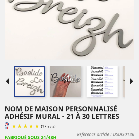
arrow_left
arrow_right
NOM DE MAISON PERSONNALISÉ
ADHÉSIF MURAL - 21 À 30 LETTRES
Reference article :
DSDIS0186
FABRIQUÉ SOUS 24/48H