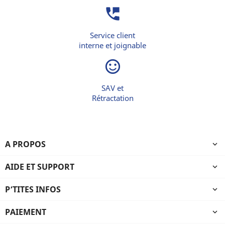
perm_phone_msg
Service client
interne et joignable
sentiment_satisfied_alt
SAV et
Rétractation
A PROPOS

AIDE ET SUPPORT

P’TITES INFOS

PAIEMENT
