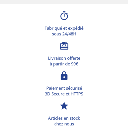
timer
Fabriqué et expédié
sous 24/48H
card_giftcard
Livraison offerte
à partir de 99€
lock
Paiement sécurisé
3D Secure et HTTPS
star
Articles en stock
chez nous