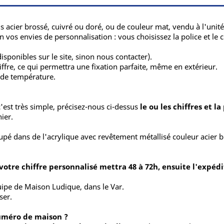
ris acier brossé, cuivré ou doré, ou de couleur mat, vendu à l'u
vos envies de personnalisation : vous choisissez la police et le ch
isponibles sur le site, sinon nous contacter).
iffre, ce qui permettra une fixation parfaite, même en extérieur.
 de température.
est très simple, précisez-nous ci-dessus
le ou les chiffres et 
ier.
é dans de l'acrylique avec revêtement métallisé couleur acier b
 votre chiffre personnalisé mettra 48 à 72h, ensuite l'expéd
quipe de Maison Ludique, dans le Var.
ser.
uméro de maison ?