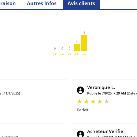
vraison
Autres infos
Avis clients
9
4
0
0
0
1★
2★
3★
4★
5★
Veronique L.
: 11/1/2025)
Publié le 7/9/25, 7:29 AM
(Date 
Parfait
Acheteur Vérifié