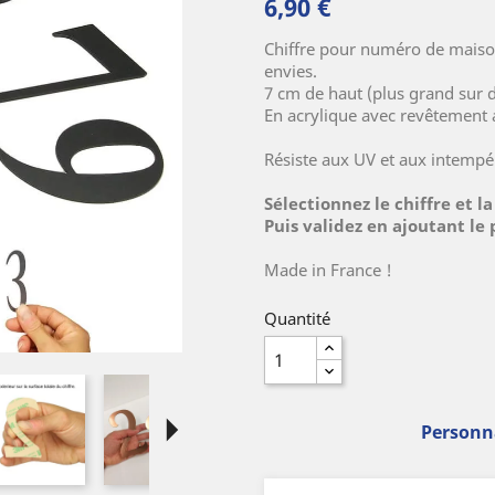
6,90 €
Chiffre pour numéro de maison
envies.
7 cm de haut (plus grand sur
En acrylique avec revêtement 
Résiste aux UV et aux intempé
Sélectionnez le chiffre et l
Puis validez en ajoutant
le 
Made in France !
Quantité
arrow_right
Personna