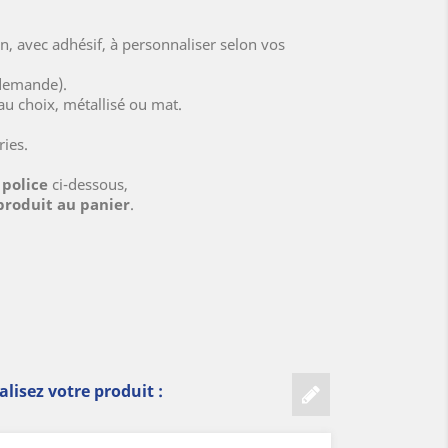
(13 avis)
, avec adhésif, à personnaliser selon vos
 demande).
au choix, métallisé ou mat.
ries.
a police
ci-dessous,
produit au panier
.
lisez votre produit :