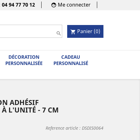
:
04 94 77 70 12
Me connecter
face
Panier
(0)
shopping_cart

DÉCORATION
CADEAU
PERSONNALISÉE
PERSONNALISÉ
N ADHÉSIF
À L'UNITÉ - 7 CM
Reference article :
DSDIS0064