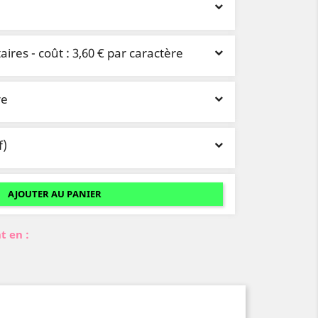
ires - coût : 3,60 € par caractère
re
f)
AJOUTER AU PANIER
t en :