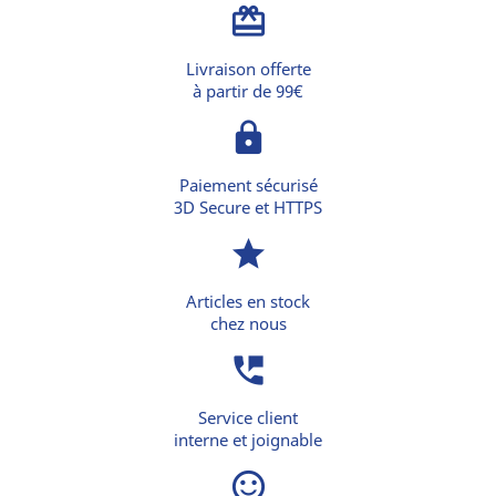
card_giftcard
Livraison offerte
à partir de 99€
lock
Paiement sécurisé
3D Secure et HTTPS
star
Articles en stock
chez nous
perm_phone_msg
Service client
interne et joignable
sentiment_satisfied_alt