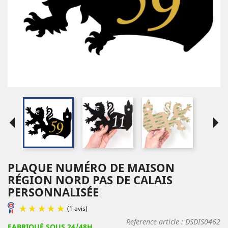
arrow_left
arrow_right
PLAQUE NUMÉRO DE MAISON
RÉGION NORD PAS DE CALAIS
PERSONNALISÉE
Reference article :
DSDIS0462
FABRIQUÉ SOUS 24/48H