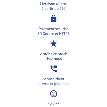
Livraison offerte
à partir de 99€
lock
Paiement sécurisé
3D Secure et HTTPS
star
Articles en stock
chez nous
perm_phone_msg
Service client
interne et joignable
sentiment_satisfied_alt
SAV et