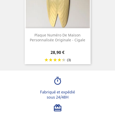
Plaque Numéro De Maison
Personnalisée Originale - Cigale
Prix
28,90 €
(3)
timer
Fabriqué et expédié
sous 24/48H
card_giftcard