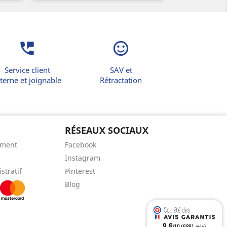
perm_phone_msg
sentiment_satisfied_alt
Service client
SAV et
terne et joignable
Rétractation
RÉSEAUX SOCIAUX
ement
Facebook
Instagram
stratif
Pinterest
Blog
9.6
/10 (6891 avis)