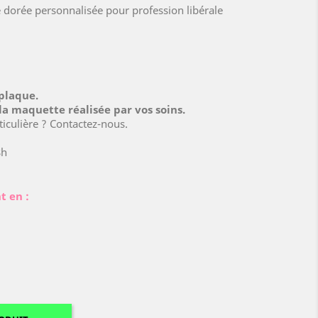
 dorée personnalisée pour profession libérale
plaque.
la maquette réalisée par vos soins.
culière ? Contactez-nous.
8h
t en :