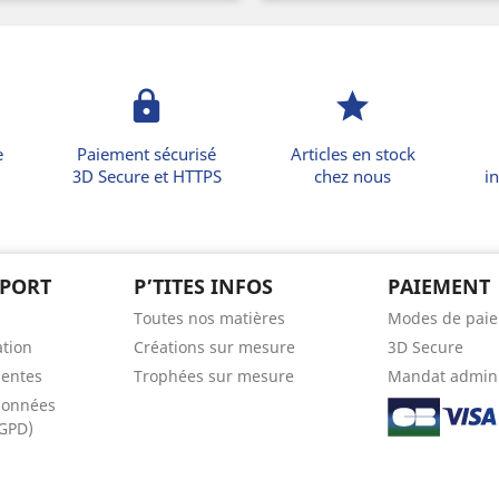
lock
star
e
Paiement sécurisé
Articles en stock
3D Secure et HTTPS
chez nous
in
PPORT
P’TITES INFOS
PAIEMENT
Toutes nos matières
Modes de pai
ation
Créations sur mesure
3D Secure
uentes
Trophées sur mesure
Mandat admini
données
RGPD)