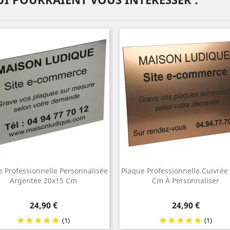
e Professionnelle Personnalisée
Plaque Professionnelle Cuivrée
Argentée 20x15 Cm
Cm À Personnaliser
Prix
Prix
24,90 €
24,90 €
(1)
(1)