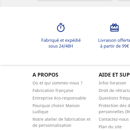
timer
card_giftcard
Fabriqué et expédié
Livraison offert
sous 24/48H
à partir de 99€
A PROPOS
AIDE ET SU
Où et qui sommes-nous ?
Infos livraison
Fabrication française
Droit de rétract
Entreprise éco-responsable
Questions fréq
Pourquoi choisir Maison
Protection des 
Ludique
personnelles (
Notre atelier de fabrication et
Contactez-nous
de personnalisation
Plan du site