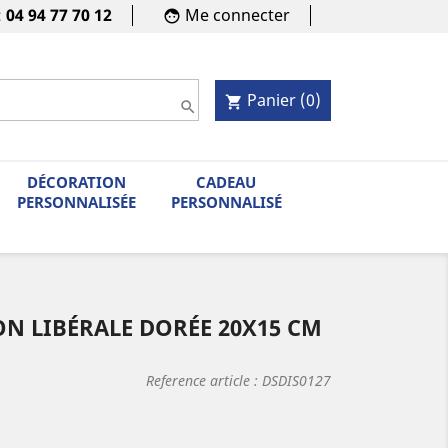
:
04 94 77 70 12
Me connecter
face
Panier
(0)
shopping_cart

DÉCORATION
CADEAU
PERSONNALISÉE
PERSONNALISÉ
N LIBÉRALE DORÉE 20X15 CM
Reference article :
DSDIS0127