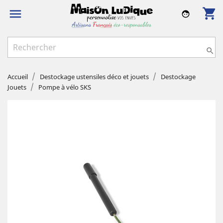
shopping_cart

face

Accueil
Destockage ustensiles déco et jouets
Destockage
Jouets
Pompe à vélo SKS