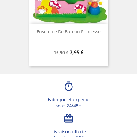
Ensemble De Bureau Princesse
Prix
Prix
7,95 €
15,90 €
de
base
timer
Fabriqué et expédié
sous 24/48H
card_giftcard
Livraison offerte