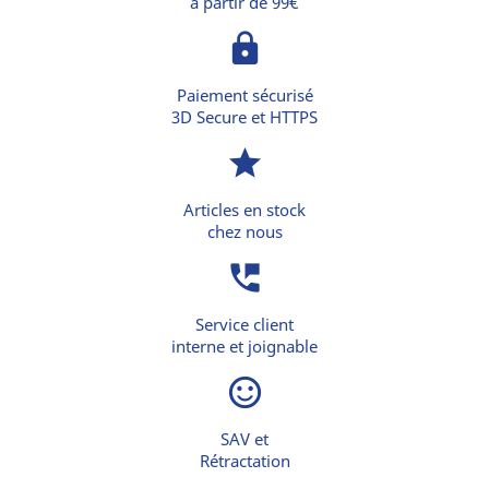
à partir de 99€
lock
Paiement sécurisé
3D Secure et HTTPS
star
Articles en stock
chez nous
perm_phone_msg
Service client
interne et joignable
sentiment_satisfied_alt
SAV et
Rétractation