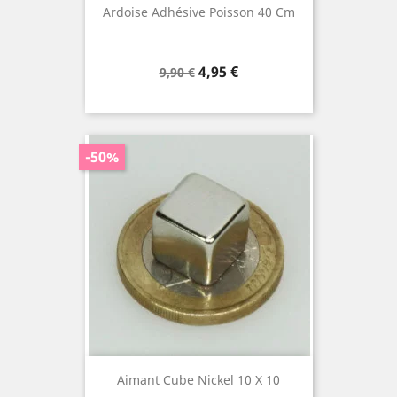
Ardoise Adhésive Poisson 40 Cm
Prix
Prix
4,95 €
9,90 €
de
base
-50%
Aimant Cube Nickel 10 X 10