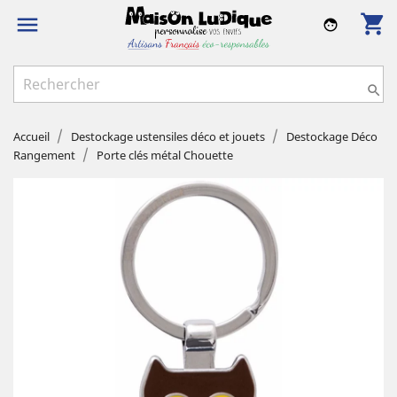
shopping_cart

face

Accueil
Destockage ustensiles déco et jouets
Destockage Déco
Rangement
Porte clés métal Chouette