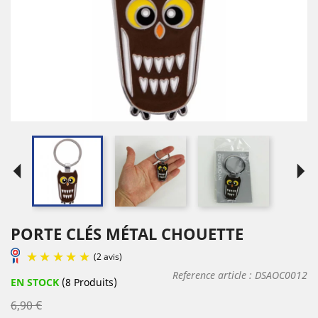
arrow_left
arrow_right
PORTE CLÉS MÉTAL CHOUETTE
Reference article :
DSAOC0012
EN STOCK
(8 Produits)
6,90 €