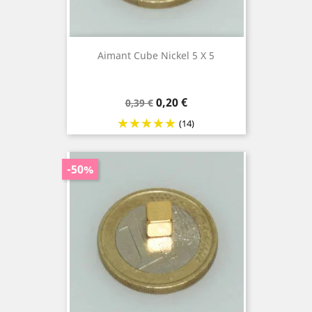
Aimant Cube Nickel 5 X 5
Prix
Prix
0,20 €
0,39 €
de
(14)
base
-50%