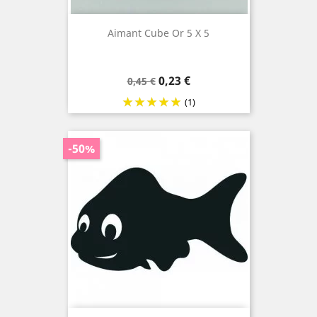
Aimant Cube Or 5 X 5
Prix
Prix
0,23 €
0,45 €
de
(1)
base
-50%