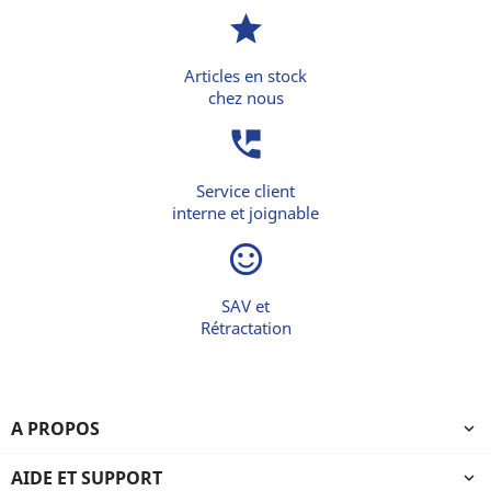
star
Articles en stock
chez nous
perm_phone_msg
Service client
interne et joignable
sentiment_satisfied_alt
SAV et
Rétractation
A PROPOS

AIDE ET SUPPORT
