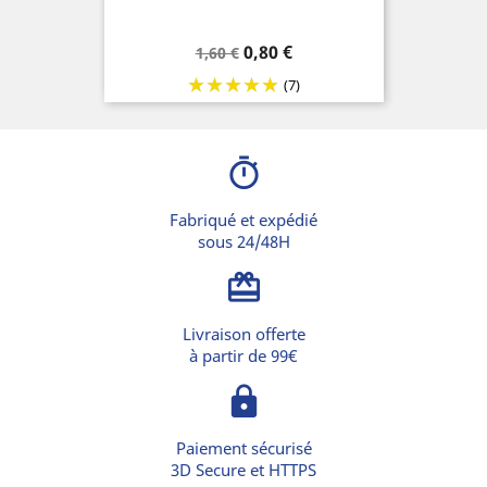
Prix
Prix
0,80 €
1,60 €
de
(7)
base
timer
Fabriqué et expédié
sous 24/48H
card_giftcard
Livraison offerte
à partir de 99€
lock
Paiement sécurisé
3D Secure et HTTPS