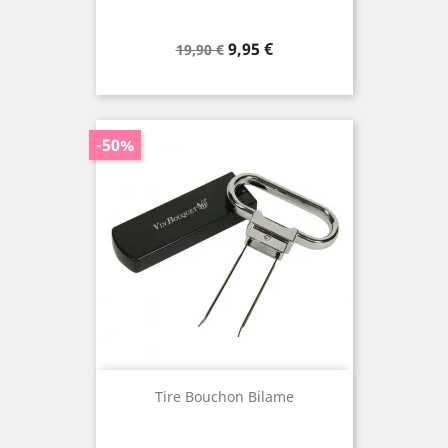
Prix
Prix
9,95 €
19,90 €
de
base
-50%
Tire Bouchon Bilame