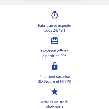
timer
Fabriqué et expédié
sous 24/48H
card_giftcard
Livraison offerte
à partir de 99€
lock
Paiement sécurisé
3D Secure et HTTPS
star
Articles en stock
chez nous