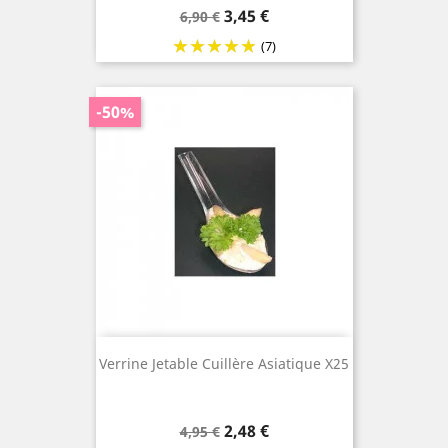
Prix
Prix
3,45 €
6,90 €
de
(7)
base
-50%
Verrine Jetable Cuillère Asiatique X25
Prix
Prix
2,48 €
4,95 €