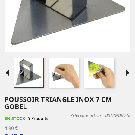
arrow_left
arrow_right
POUSSOIR TRIANGLE INOX 7 CM
GOBEL
Reference article :
DS12GOB048
EN STOCK
(5 Produits)
4,90 €