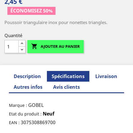
2,45 €
ÉCONOMISEZ 50%
Poussoir triangulaire inox pour nonettes triangles.
Quantité

AJOUTER AU PANIER
Description
Spécifications
Livraison
Autres infos
Avis clients
GOBEL
Marque :
Neuf
Etat du produit :
3075308869700
EAN :