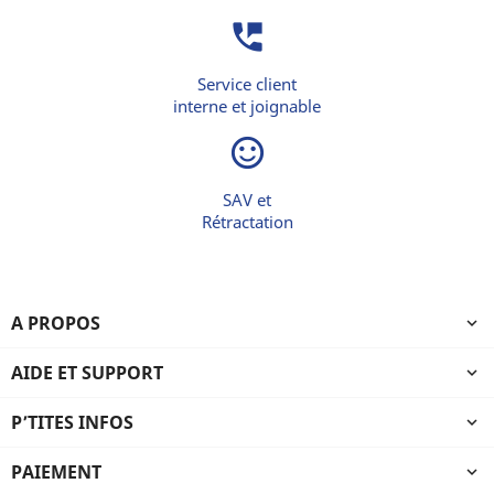
perm_phone_msg
Service client
interne et joignable
sentiment_satisfied_alt
SAV et
Rétractation
A PROPOS

AIDE ET SUPPORT

P’TITES INFOS

PAIEMENT
