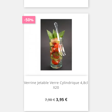
de
base
-50%
Verrine Jetable Verre Cylindrique 4,8cl
X20
Prix
Prix
3,95 €
7,90 €
de
base