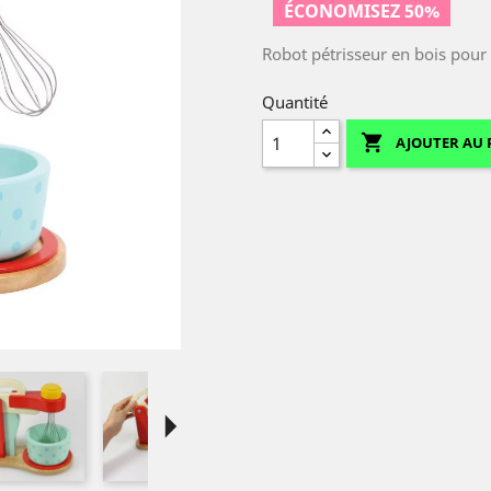
ÉCONOMISEZ 50%
Robot pétrisseur en bois pour 
Quantité

AJOUTER AU 
arrow_right