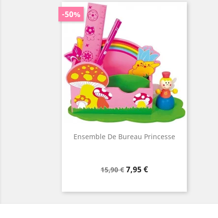
-50%
Ensemble De Bureau Princesse
Prix
Prix
7,95 €
15,90 €
de
base