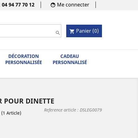
:
04 94 77 70 12
Me connecter
face
Panier
(0)
shopping_cart

DÉCORATION
CADEAU
PERSONNALISÉE
PERSONNALISÉ
R POUR DINETTE
Reference article :
DSLEG0079
(1 Article)