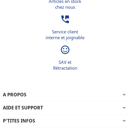
Articles en stock
chez nous
perm_phone_msg
Service client
interne et joignable
sentiment_satisfied_alt
SAV et
Rétractation
A PROPOS

AIDE ET SUPPORT

P’TITES INFOS
