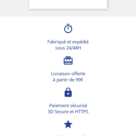
de
base
timer
Fabriqué et expédié
sous 24/48H
card_giftcard
Livraison offerte
à partir de 99€
lock
Paiement sécurisé
3D Secure et HTTPS
star