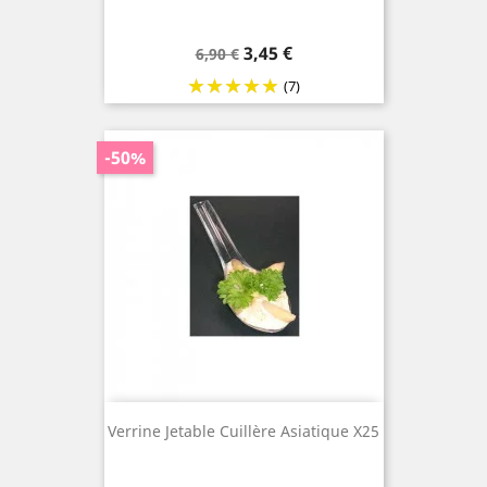
Prix
Prix
3,45 €
6,90 €
de
(7)
base
-50%
Verrine Jetable Cuillère Asiatique X25