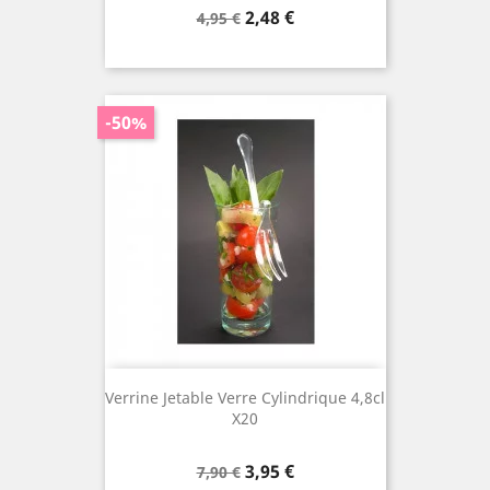
Prix
Prix
2,48 €
4,95 €
de
base
-50%
Verrine Jetable Verre Cylindrique 4,8cl
X20
Prix
Prix
3,95 €
7,90 €