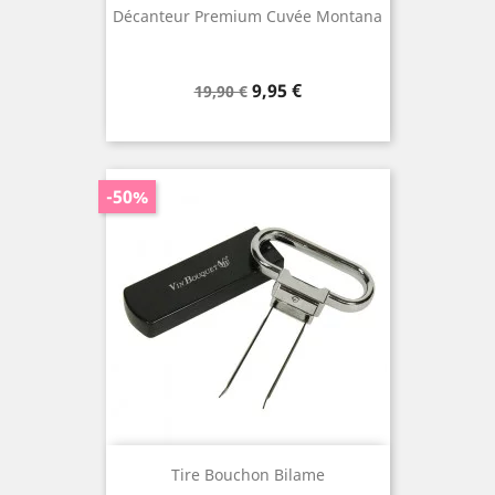
Décanteur Premium Cuvée Montana
Prix
Prix
9,95 €
19,90 €
de
base
-50%
Tire Bouchon Bilame