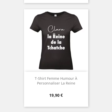
T-Shirt Femme Humour À
Personnaliser La Reine
Prix
19,90 €