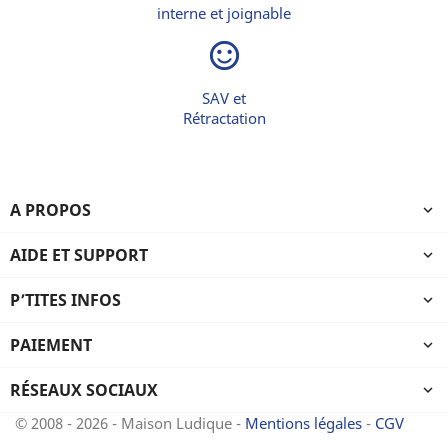
interne et joignable
sentiment_satisfied_alt
SAV et
Rétractation
A PROPOS

AIDE ET SUPPORT

P’TITES INFOS

PAIEMENT

RÉSEAUX SOCIAUX

© 2008 - 2026 - Maison Ludique -
Mentions légales
-
CGV