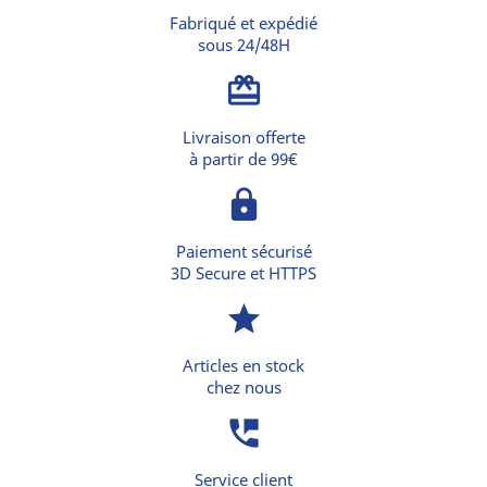
Fabriqué et expédié
sous 24/48H
card_giftcard
Livraison offerte
à partir de 99€
lock
Paiement sécurisé
3D Secure et HTTPS
star
Articles en stock
chez nous
perm_phone_msg
Service client