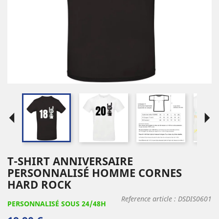
arrow_left
arrow_right
T-SHIRT ANNIVERSAIRE
PERSONNALISÉ HOMME CORNES
HARD ROCK
Reference article :
DSDIS0601
PERSONNALISÉ SOUS 24/48H