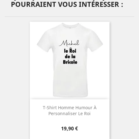
POURRAIENT VOUS INTÉRESSER :
T-Shirt Homme Humour À
Personnaliser Le Roi
Prix
19,90 €