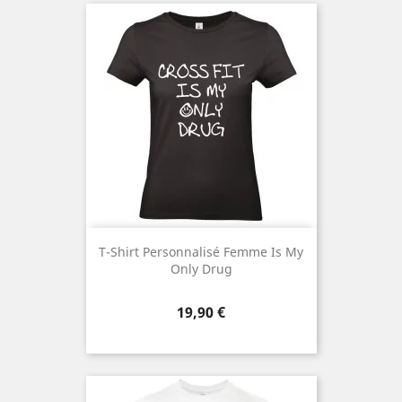
T-Shirt Personnalisé Femme Is My
Only Drug
Prix
19,90 €