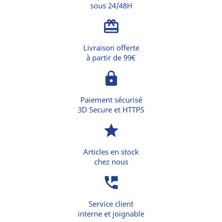
sous 24/48H
card_giftcard
Livraison offerte
à partir de 99€
lock
Paiement sécurisé
3D Secure et HTTPS
star
Articles en stock
chez nous
perm_phone_msg
Service client
interne et joignable