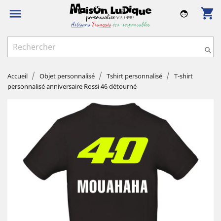
shopping_cart

face

Accueil
Objet personnalisé
Tshirt personnalisé
T-shirt
personnalisé anniversaire Rossi 46 détourné