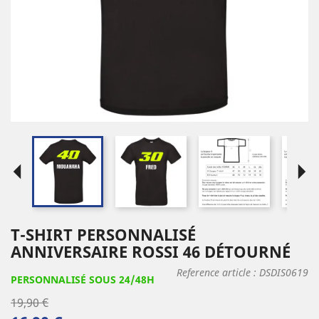
arrow_left
arrow_right
T-SHIRT PERSONNALISÉ
ANNIVERSAIRE ROSSI 46 DÉTOURNÉ
Reference article :
DSDIS0619
PERSONNALISÉ SOUS 24/48H
19,90 €