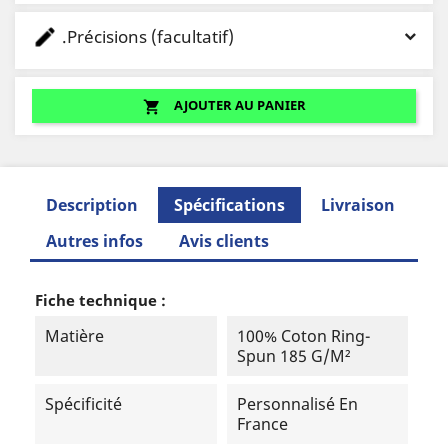
.Précisions (facultatif)
AJOUTER AU PANIER
shopping_cart
Description
Spécifications
Livraison
Autres infos
Avis clients
Fiche technique :
Matière
100% Coton Ring-
Spun 185 G/m²
Spécificité
Personnalisé En
France