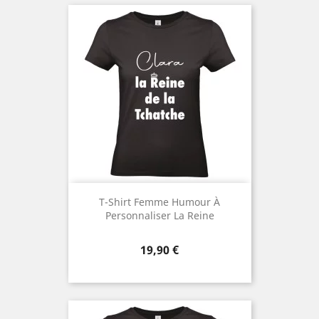
T-Shirt Femme Humour À
Personnaliser La Reine
Prix
19,90 €