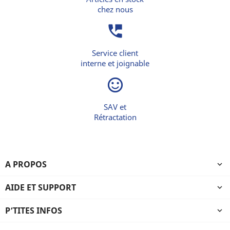
chez nous
perm_phone_msg
Service client
interne et joignable
sentiment_satisfied_alt
SAV et
Rétractation
A PROPOS

AIDE ET SUPPORT

P’TITES INFOS
