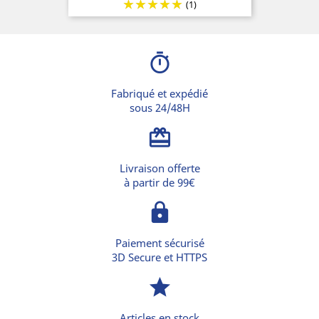
(1)
timer
Fabriqué et expédié
sous 24/48H
card_giftcard
Livraison offerte
à partir de 99€
lock
Paiement sécurisé
3D Secure et HTTPS
star
Articles en stock