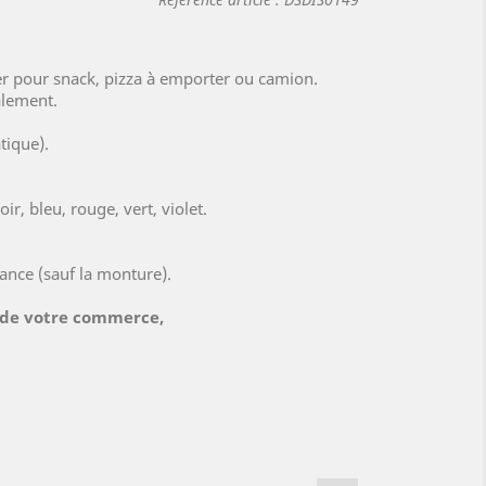
(10 avis)
er pour snack, pizza à emporter ou camion.
alement.
tique).
ir, bleu, rouge, vert, violet.
ance (sauf la monture).
 de votre commerce,