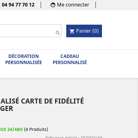
:
04 94 77 70 12
Me connecter
face
Panier
(0)
shopping_cart

DÉCORATION
CADEAU
PERSONNALISÉE
PERSONNALISÉ
ISÉ CARTE DE FIDÉLITÉ
RGER
OUS 24/48H
(4 Produits)
Reference article :
DSDIS0149