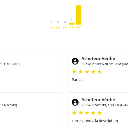
9
1
0
0
0
1★
2★
3★
4★
5★
Acheteur Vérifié
: 11/25/2020)
Publié le 10/19/20, 9:13 PM
(Da
Parfait
Acheteur Vérifié
 11/3/2019)
Publié le 5/20/19, 1:13 PM
(Dat
correspond a la description