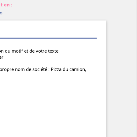
t en :
go
n du motif et de votre texte.
er.
 propre nom de société : Pizza du camion,