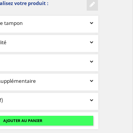
lisez votre produit :
 le tampon
ité
supplémentaire
f)
AJOUTER AU PANIER