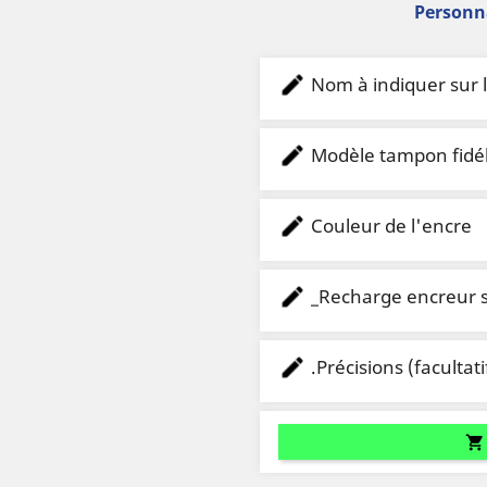
Personna
Nom à indiquer sur
Modèle tampon fidél
Couleur de l'encre
_Recharge encreur 
.Précisions (facultati
shopping_cart