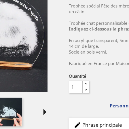
Trophée spécial Fête des mères
un câlin.
Trophée chat personnalisable g
Indiquez ci-dessous la phra
En acrylique transparent, 5mm
14 cm de large.
Socle en bois verni.
Fabriqué en France par Maiso
Quantité
Personna
arrow_right
Phrase principale