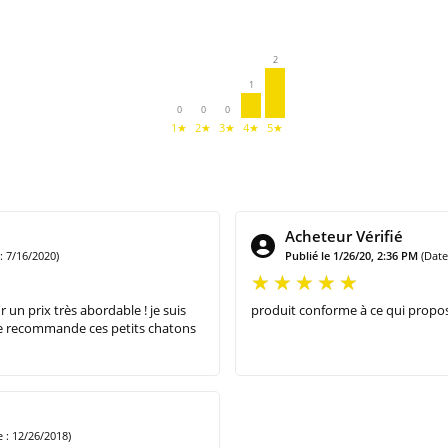
2
1
0
0
0
1★
2★
3★
4★
5★
Acheteur Vérifié
 7/16/2020)
Publié le 1/26/20, 2:36 PM
(Dat
r un prix très abordable ! je suis
produit conforme à ce qui proposé
 Je recommande ces petits chatons
: 12/26/2018)