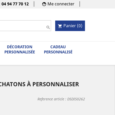
:
04 94 77 70 12
Me connecter
face
Panier
(0)
shopping_cart

DÉCORATION
CADEAU
PERSONNALISÉE
PERSONNALISÉ
CHATONS À PERSONNALISER
Reference article :
DSDIS0262
(3 avis)