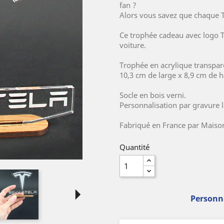
fan ?
Alors vous savez que chaque 
Ce trophée cadeau avec logo Te
voiture.
Trophée en acrylique transpa
10,3 cm de large x 8,9 cm de h
Socle en bois verni.
Personnalisation par gravure l
Fabriqué en France par Maison
Quantité
arrow_right
Personna