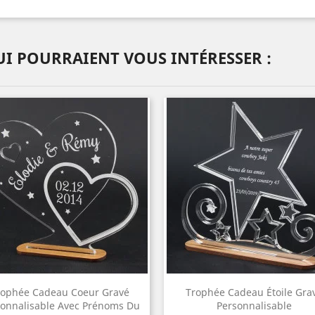
I POURRAIENT VOUS INTÉRESSER :
rophée Cadeau Coeur Gravé
Trophée Cadeau Étoile Gra
onnalisable Avec Prénoms Du
Personnalisable