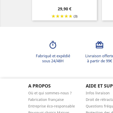
Prix
29,90 €
(3)
timer
card_giftcard
Fabriqué et expédié
Livraison offert
sous 24/48H
à partir de 99€
A PROPOS
AIDE ET SU
Où et qui sommes-nous ?
Infos livraison
Fabrication française
Droit de rétract
Entreprise éco-responsable
Questions fréq
Pourquoi choisir Maison
Protection des 