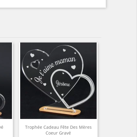
vé
Trophée Cadeau Fête Des Mères
Coeur Gravé