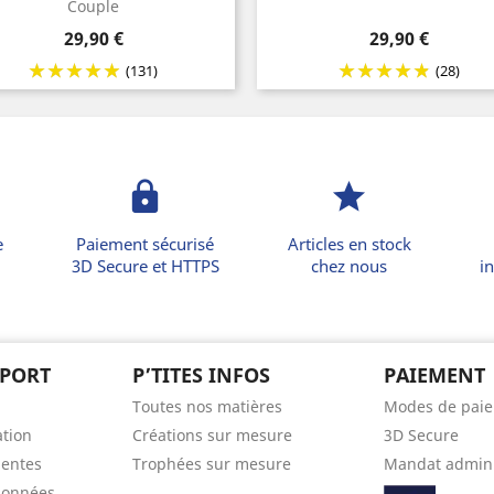
Couple
Prix
Prix
29,90 €
29,90 €
(131)
(28)
lock
star
e
Paiement sécurisé
Articles en stock
3D Secure et HTTPS
chez nous
in
PPORT
P’TITES INFOS
PAIEMENT
Toutes nos matières
Modes de pai
ation
Créations sur mesure
3D Secure
uentes
Trophées sur mesure
Mandat admini
données