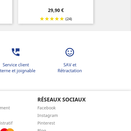
Prix
29,90 €
(24)
perm_phone_msg
sentiment_satisfied_alt
Service client
SAV et
terne et joignable
Rétractation
RÉSEAUX SOCIAUX
ement
Facebook
Instagram
stratif
Pinterest
Blog