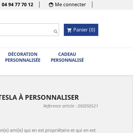
:
04 94 77 70 12
Me connecter
face
Panier
(0)
shopping_cart

DÉCORATION
CADEAU
PERSONNALISÉE
PERSONNALISÉ
TESLA À PERSONNALISER
Reference article :
DSDIS0521
(e) ami(e) qui en est propriétaire et qui en est