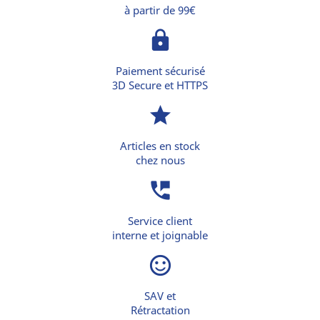
à partir de 99€
lock
Paiement sécurisé
3D Secure et HTTPS
star
Articles en stock
chez nous
perm_phone_msg
Service client
interne et joignable
sentiment_satisfied_alt
SAV et
Rétractation