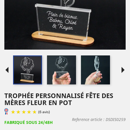
arrow_left
arrow_right
TROPHÉE PERSONNALISÉ FÊTE DES
MÈRES FLEUR EN POT
Reference article :
DSDIS0259
FABRIQUÉ SOUS 24/48H