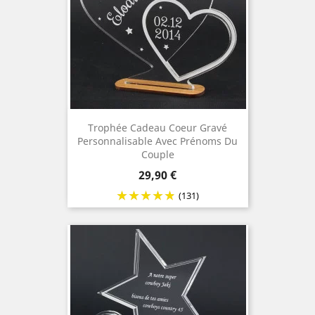
Trophée Cadeau Coeur Gravé
Personnalisable Avec Prénoms Du
Couple
Prix
29,90 €
(131)