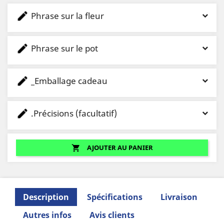
Phrase sur la fleur
Phrase sur le pot
_Emballage cadeau
.Précisions (facultatif)
AJOUTER AU PANIER
shopping_cart
Description
Spécifications
Livraison
Autres infos
Avis clients