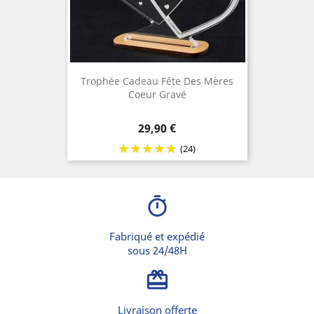
Trophée Cadeau Fête Des Mères
Coeur Gravé
Prix
29,90 €
(24)
timer
Fabriqué et expédié
sous 24/48H
card_giftcard
Livraison offerte