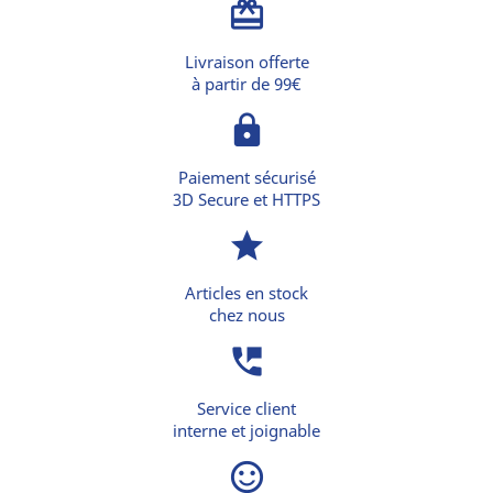
card_giftcard
Livraison offerte
à partir de 99€
lock
Paiement sécurisé
3D Secure et HTTPS
star
Articles en stock
chez nous
perm_phone_msg
Service client
interne et joignable
sentiment_satisfied_alt