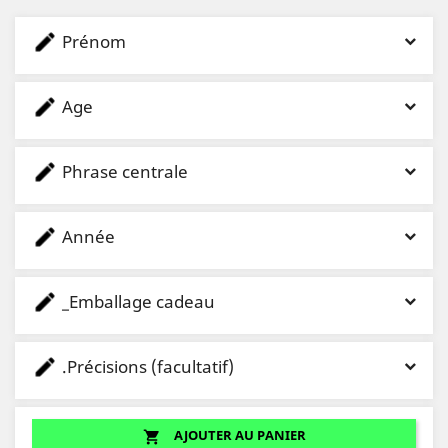
Prénom
Age
Phrase centrale
Année
_Emballage cadeau
.Précisions (facultatif)
AJOUTER AU PANIER
shopping_cart