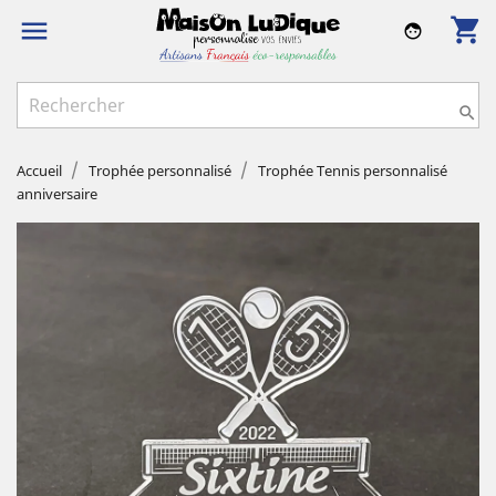
shopping_cart

face

Accueil
Trophée personnalisé
Trophée Tennis personnalisé
anniversaire