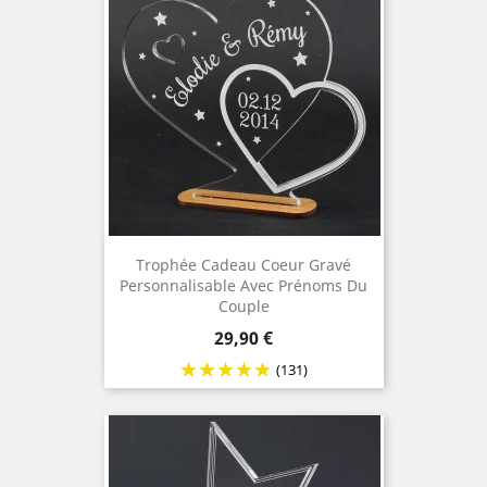
Trophée Cadeau Coeur Gravé
Personnalisable Avec Prénoms Du
Couple
Prix
29,90 €
(131)