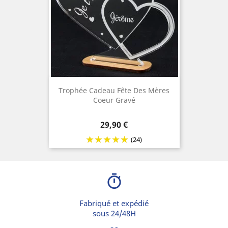
Trophée Cadeau Fête Des Mères
Coeur Gravé
Prix
29,90 €
(24)
timer
Fabriqué et expédié
sous 24/48H