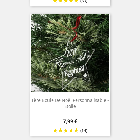
(89)
1ère Boule De Noël Personnalisable -
Étoile
Prix
7,99 €
(14)