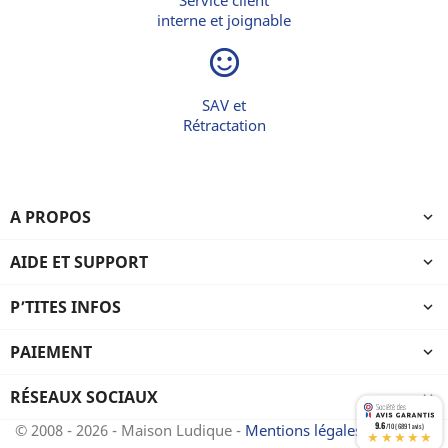
Service client
interne et joignable
sentiment_satisfied_alt
SAV et
Rétractation
A PROPOS

AIDE ET SUPPORT

P’TITES INFOS

PAIEMENT

RÉSEAUX SOCIAUX

9.6
© 2008 - 2026 - Maison Ludique -
Mentions légales
-
CGV
/10 (6891 avis)
★★★★★