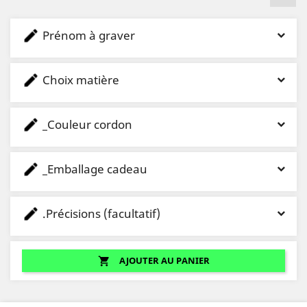
Prénom à graver
Choix matière
_Couleur cordon
_Emballage cadeau
.Précisions (facultatif)
AJOUTER AU PANIER
shopping_cart