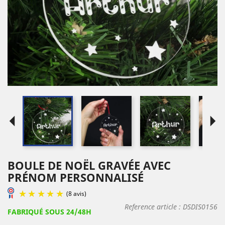
arrow_left
arrow_right
BOULE DE NOËL GRAVÉE AVEC
PRÉNOM PERSONNALISÉ
Reference article :
DSDIS0156
FABRIQUÉ SOUS 24/48H