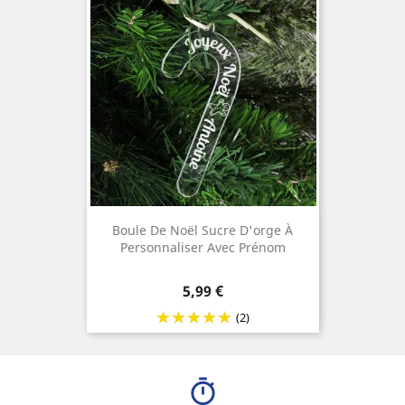
Boule De Noël Sucre D'orge À
Personnaliser Avec Prénom
Prix
5,99 €
(2)
timer