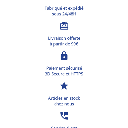
Fabriqué et expédié
sous 24/48H
card_giftcard
Livraison offerte
à partir de 99€
lock
Paiement sécurisé
3D Secure et HTTPS
star
Articles en stock
chez nous
perm_phone_msg