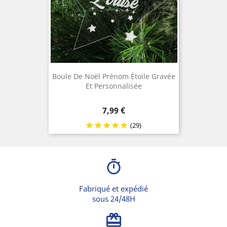
Boule De Noël Prénom Étoile Gravée
Et Personnalisée
Prix
7,99 €
(29)
timer
Fabriqué et expédié
sous 24/48H
card_giftcard