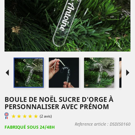
arrow_left
arrow_right
BOULE DE NOËL SUCRE D'ORGE À
PERSONNALISER AVEC PRÉNOM
Reference article :
DSDIS0160
FABRIQUÉ SOUS 24/48H