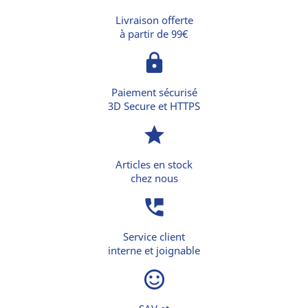
Livraison offerte
à partir de 99€
lock
Paiement sécurisé
3D Secure et HTTPS
star
Articles en stock
chez nous
perm_phone_msg
Service client
interne et joignable
sentiment_satisfied_alt