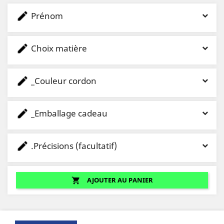
Prénom
Choix matière
_Couleur cordon
_Emballage cadeau
.Précisions (facultatif)
AJOUTER AU PANIER
shopping_cart