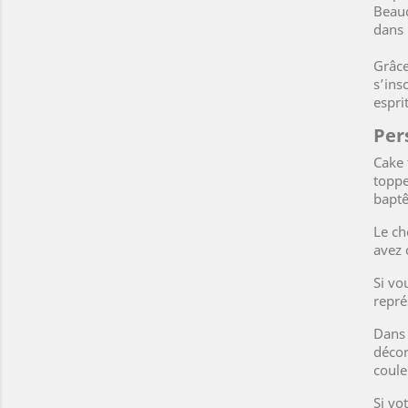
Beauc
dans 
Grâce
s’ins
esprit
Per
Cake 
toppe
bapt
Le ch
avez 
Si vo
repré
Dans 
décor
coule
Si vo