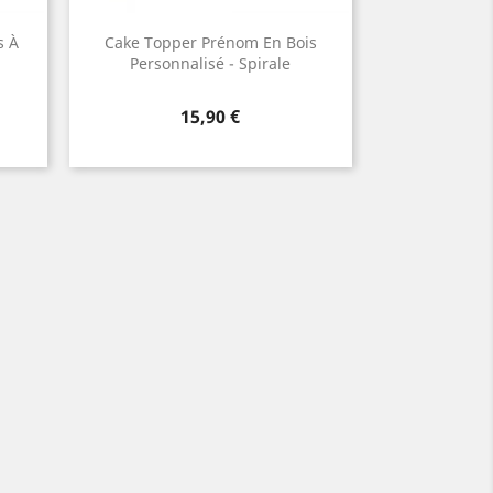
s À
Cake Topper Prénom En Bois
Personnalisé - Spirale
Prix
15,90 €