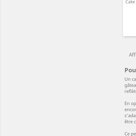
Cake
Aff
Pou
Un ca
gâtea
reflè
En op
encor
s’ada
être 
Ce pe