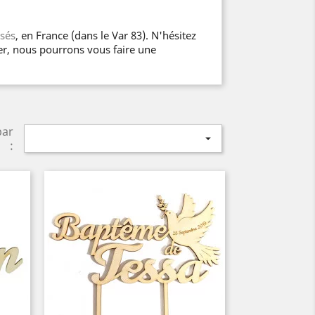
sés
, en France (dans le Var 83). N'hésitez
er, nous pourrons vous faire une
par

: