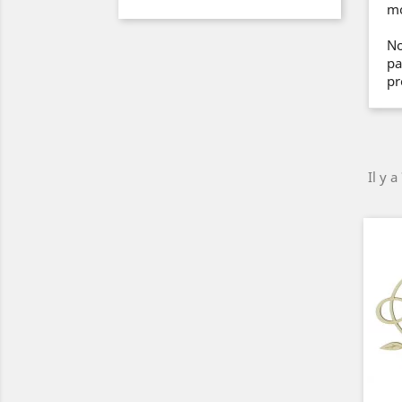
mo
No
pa
pr
Il y a