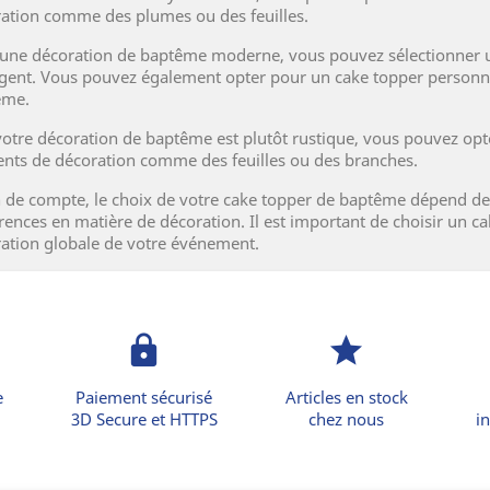
ation comme des plumes ou des feuilles.
une décoration de baptême moderne, vous pouvez sélectionner un
gent. Vous pouvez également opter pour un cake topper personnal
ême.
 votre décoration de baptême est plutôt rustique, vous pouvez op
nts de décoration comme des feuilles ou des branches.
n de compte, le choix de votre cake topper de baptême dépend de 
rences en matière de décoration. Il est important de choisir un c
ation globale de votre événement.
lock
star
e
Paiement sécurisé
Articles en stock
3D Secure et HTTPS
chez nous
in