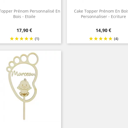
Topper Prénom Personnalisé En
Cake Topper Prénom En Boi
Bois - Etoile
Personnaliser - Ecriture
Prix
Prix
17,90 €
14,90 €
(1)
(4)