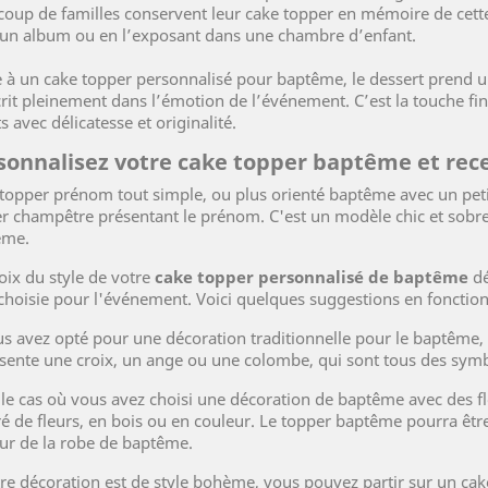
oup de familles conservent leur cake topper en mémoire de cette
un album ou en l’exposant dans une chambre d’enfant.
 à un cake topper personnalisé pour baptême, le dessert prend 
crit pleinement dans l’émotion de l’événement. C’est la touche fi
s avec délicatesse et originalité.
sonnalisez votre cake topper baptême et rec
topper prénom tout simple, ou plus orienté baptême avec un peti
r champêtre présentant le prénom. C'est un modèle chic et sob
ême.
oix du style de votre
cake topper personnalisé de baptême
dé
choisie pour l'événement. Voici quelques suggestions en fonction 
us avez opté pour une décoration traditionnelle pour le baptême,
sente une croix, un ange ou une colombe, qui sont tous des symb
le cas où vous avez choisi une décoration de baptême avec des f
é de fleurs, en bois ou en couleur. Le topper baptême pourra être 
ur de la robe de baptême.
tre décoration est de style bohème, vous pouvez partir sur un ca