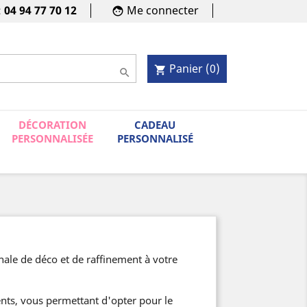
:
04 94 77 70 12
Me connecter
face
Panier
(0)
shopping_cart

DÉCORATION
CADEAU
PERSONNALISÉE
PERSONNALISÉ
ale de déco et de raffinement à votre
nts, vous permettant d'opter pour le