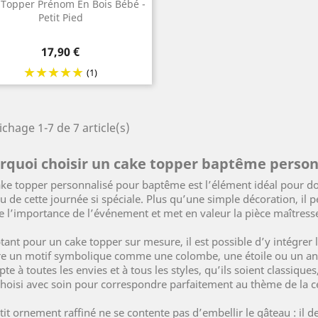
 Topper Prénom En Bois Bébé -
Petit Pied
Prix
17,90 €
(1)
ichage 1-7 de 7 article(s)
rquoi choisir un cake topper baptême person
ke topper personnalisé pour baptême est l’élément idéal pour d
u de cette journée si spéciale. Plus qu’une simple décoration, il
te l’importance de l’événement et met en valeur la pièce maîtresse
tant pour un cake topper sur mesure, il est possible d’y intégrer
e un motif symbolique comme une colombe, une étoile ou un ange
pte à toutes les envies et à tous les styles, qu’ils soient classiq
choisi avec soin pour correspondre parfaitement au thème de la c
tit ornement raffiné ne se contente pas d’embellir le gâteau : il 