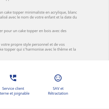
 cake topper minimaliste en acrylique, blanc
isé avec le nom de votre enfant et la date du
ter pour un cake topper en bois avec des
votre propre style personnel et de vos
ake topper qui s'harmonise avec le thème et la
perm_phone_msg
sentiment_satisfied_alt
Service client
SAV et
terne et joignable
Rétractation