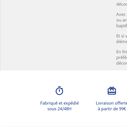
décor
Avec 
ou ar
bapt
Et si
éléme
En fi
préfé
décor
timer
card_giftcard
Fabriqué et expédié
Livraison offert
sous 24/48H
à partir de 99€