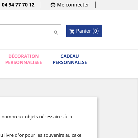
:
04 94 77 70 12
Me connecter
face
Panier
(0)
shopping_cart

DÉCORATION
CADEAU
PERSONNALISÉE
PERSONNALISÉ
e nombreux objets nécessaires à la
 livre d'or pour les souvenirs au cake