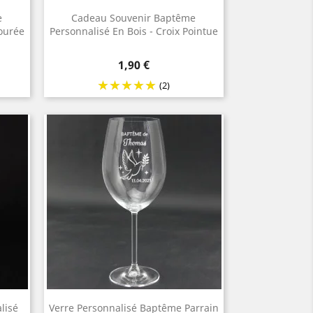
e
Cadeau Souvenir Baptême
jourée
Personnalisé En Bois - Croix Pointue
Prix
1,90 €
(2)
lisé
Verre Personnalisé Baptême Parrain