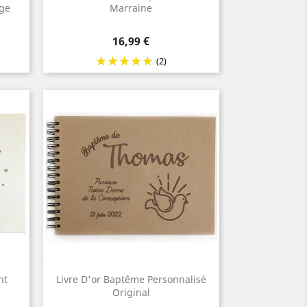
age
Marraine
Prix
16,99 €
(2)
nt
Livre D'or Baptême Personnalisé
Original