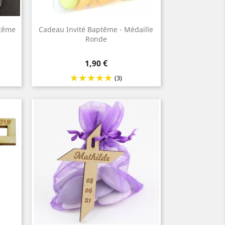
ptême
Cadeau Invité Baptême - Médaille
Ronde
Prix
1,90 €
(3)