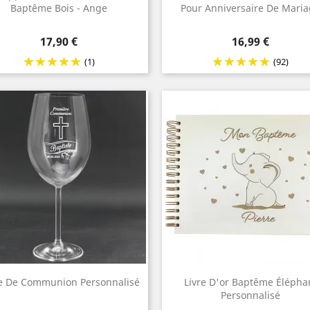
Baptême Bois - Ange
Pour Anniversaire De Mari
Prix
Prix
17,90 €
16,99 €
(1)
(92)
e De Communion Personnalisé
Livre D'or Baptême Élépha
Personnalisé