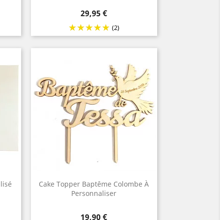
Prix
29,95 €
(2)
lisé
Cake Topper Baptême Colombe À
Personnaliser
Prix
19,90 €