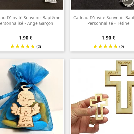
au D'invité Souvenir Baptême
Cadeau D'invité Souvenir Ba
ersonnalisé - Ange Garçon
Personnalisé - Tétine
Prix
Prix
1,90 €
1,90 €
(2)
(9)