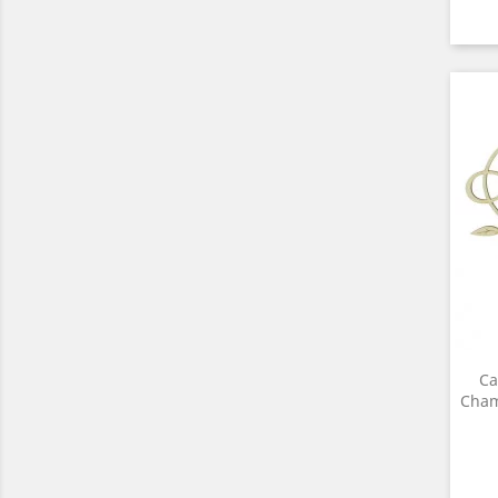
Ca
Cham