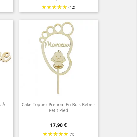
(12)
s À
Cake Topper Prénom En Bois Bébé -
Petit Pied
Prix
17,90 €
(1)