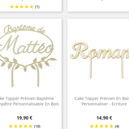
(1)
ke Topper Prénom Baptême
Cake Topper Prénom En Boi
pêtre Personnalisable En Bois
Personnaliser - Ecriture
Prix
Prix
19,90 €
14,90 €
(18)
(4)