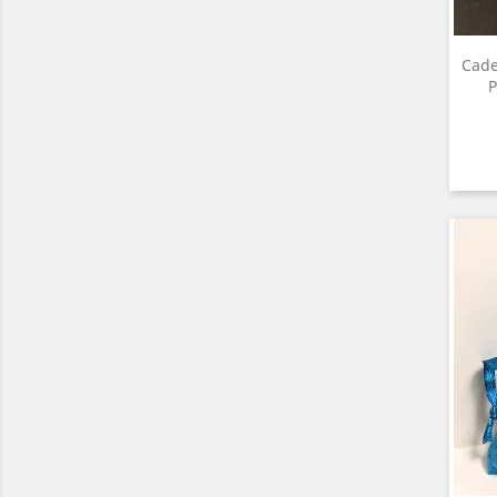
Cade
P