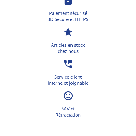
lock
Paiement sécurisé
3D Secure et HTTPS
star
Articles en stock
chez nous
perm_phone_msg
Service client
interne et joignable
sentiment_satisfied_alt
SAV et
Rétractation