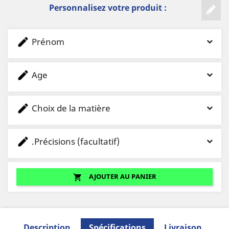
Personnalisez votre produit :
Prénom
Age
Choix de la matière
.Précisions (facultatif)
AJOUTER AU PANIER
shopping_cart
Description
Spécifications
Livraison