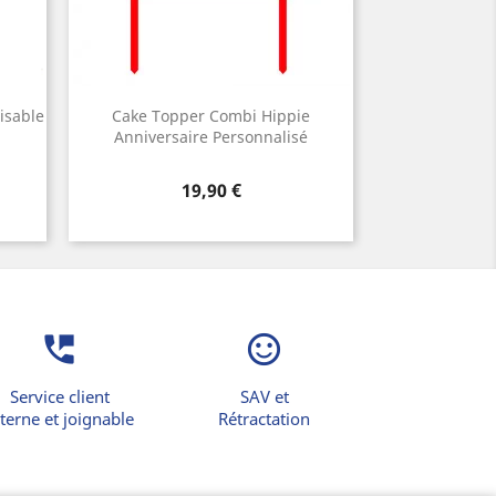
isable
Cake Topper Combi Hippie
Anniversaire Personnalisé
Prix
19,90 €
perm_phone_msg
sentiment_satisfied_alt
Service client
SAV et
terne et joignable
Rétractation