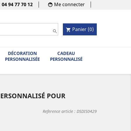
:
04 94 77 70 12
Me connecter
face
Panier
(0)
shopping_cart

DÉCORATION
CADEAU
PERSONNALISÉE
PERSONNALISÉ
 PERSONNALISÉ POUR
Reference article :
DSDIS0429