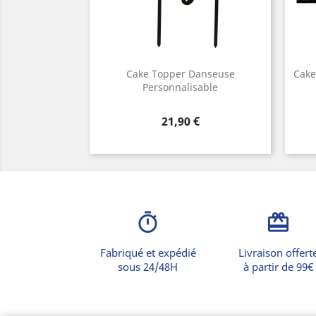
Cake Topper Danseuse
Cake
Personnalisable
Prix
21,90 €
timer
card_giftcard
Fabriqué et expédié
Livraison offert
sous 24/48H
à partir de 99€