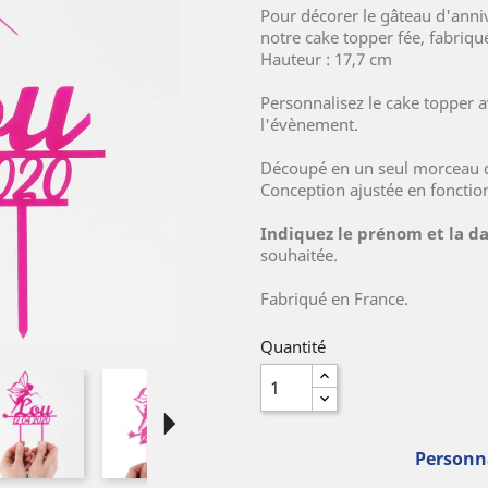
Pour décorer le gâteau d'ann
notre cake topper fée, fabriqu
Hauteur : 17,7 cm
Personnalisez le cake topper a
l'évènement.
Découpé en un seul morceau d
Conception ajustée en foncti
Indiquez le prénom et la d
souhaitée.
Fabriqué en France.
Quantité
arrow_right
Personna