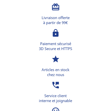
card_giftcard
Livraison offerte
à partir de 99€
lock
Paiement sécurisé
3D Secure et HTTPS
star
Articles en stock
chez nous
perm_phone_msg
Service client
interne et joignable