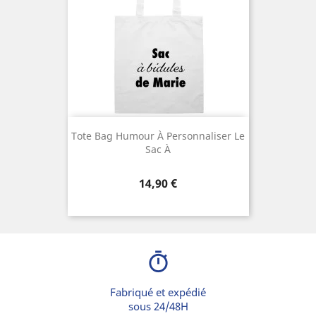
Tote Bag Humour À Personnaliser Le
Sac À
Prix
14,90 €
timer
Fabriqué et expédié
sous 24/48H