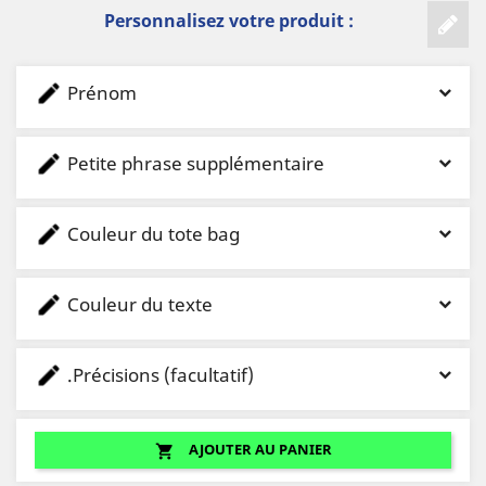
Personnalisez votre produit :
Prénom
Petite phrase supplémentaire
Couleur du tote bag
Couleur du texte
.Précisions (facultatif)
AJOUTER AU PANIER
shopping_cart