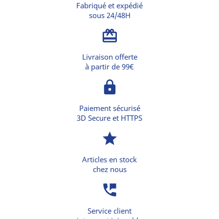
Fabriqué et expédié
sous 24/48H
card_giftcard
Livraison offerte
à partir de 99€
lock
Paiement sécurisé
3D Secure et HTTPS
star
Articles en stock
chez nous
perm_phone_msg
Service client