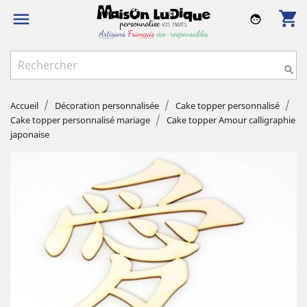
shopping_cart

face

Accueil
Décoration personnalisée
Cake topper personnalisé
Cake topper personnalisé mariage
Cake topper Amour calligraphie
japonaise