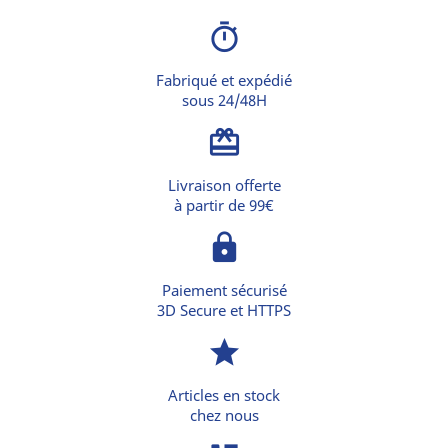
timer
Fabriqué et expédié
sous 24/48H
card_giftcard
Livraison offerte
à partir de 99€
lock
Paiement sécurisé
3D Secure et HTTPS
star
Articles en stock
chez nous