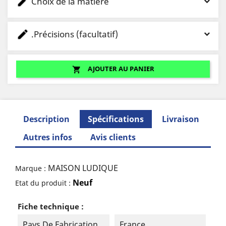
Choix de la matière
.Précisions (facultatif)
AJOUTER AU PANIER
shopping_cart
Description
Spécifications
Livraison
Autres infos
Avis clients
MAISON LUDIQUE
Marque :
Neuf
Etat du produit :
Fiche technique :
Pays De Fabrication
France