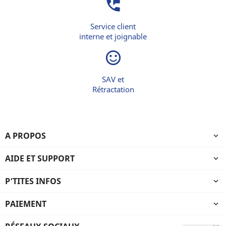
perm_phone_msg
Service client
interne et joignable
sentiment_satisfied_alt
SAV et
Rétractation
A PROPOS

AIDE ET SUPPORT

P’TITES INFOS

PAIEMENT
