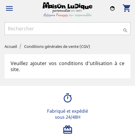
shopping_cart

face

Accueil
Conditions générales de vente (CGV)
Veuillez ajouter vos conditions d'utilisation à ce
site.
timer
Fabriqué et expédié
sous 24/48H
card_giftcard