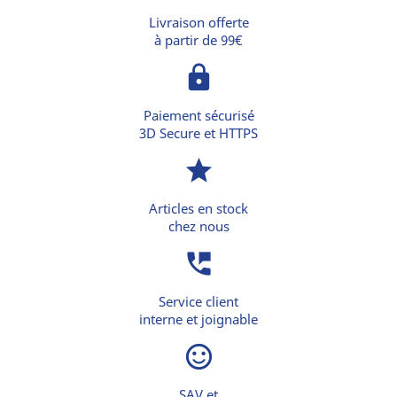
Livraison offerte
à partir de 99€
lock
Paiement sécurisé
3D Secure et HTTPS
star
Articles en stock
chez nous
perm_phone_msg
Service client
interne et joignable
sentiment_satisfied_alt
SAV et